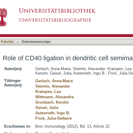
endritic cell semimaturation
asiert)
 Fakultät
→
Dokumentanzeige
Role of CD40 ligation in dendritic cell semima
Autor(en):
Gerlach, Anna-Maria
;
Steimle, Alexander
;
Krampen, Lea
Kerstin
;
Geisel, Julia
;
Autenrieth, Ingo B.
;
Frick, Julia-St
Tübinger
Gerlach, Anna-Maria
Autor(en):
Steimle, Alexander
Krampen, Lea
Wittmann, Alexandra
Gronbach, Kerstin
Geisel, Julia
Autenrieth, Ingo B.
Frick, Julia-Stefanie
Erschienen in:
Bmc Immunology (2012), Bd. 13, Article 22