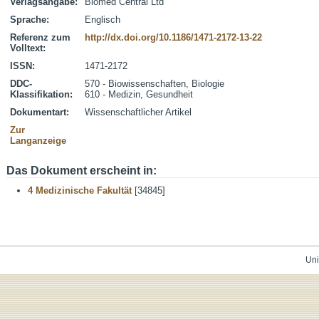
Verlagsangabe:
Biomed Central Ltd
Sprache:
Englisch
Referenz zum
http://dx.doi.org/10.1186/1471-2172-13-22
Volltext:
ISSN:
1471-2172
DDC-
570 - Biowissenschaften, Biologie
Klassifikation:
610 - Medizin, Gesundheit
Dokumentart:
Wissenschaftlicher Artikel
Zur
Langanzeige
Das Dokument erscheint in:
4 Medizinische Fakultät
[34845]
Uni