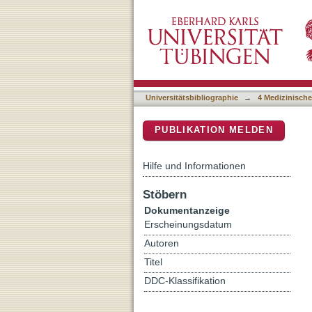
Role of CD40 ligation in d
DSpace Repositorium (Manakin b
Universitätsbibliographie
→
4 Medizinische
PUBLIKATION MELDEN
Hilfe und Informationen
Stöbern
Dokumentanzeige
Erscheinungsdatum
Autoren
Titel
DDC-Klassifikation