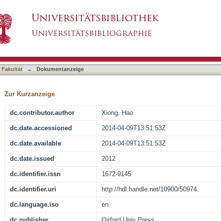
(V)1.3 channels in the rat cochlea
asiert)
 Fakultät
→
Dokumentanzeige
Zur Kurzanzeige
dc.contributor.author
Xiong, Hao
dc.date.accessioned
2014-04-09T13:51:53Z
dc.date.available
2014-04-09T13:51:53Z
dc.date.issued
2012
dc.identifier.issn
1672-9145
dc.identifier.uri
http://hdl.handle.net/10900/50974
dc.language.iso
en
dc.publisher
Oxford Univ Press