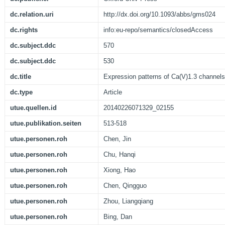
dc.relation.uri
http://dx.doi.org/10.1093/abbs/gms024
dc.rights
info:eu-repo/semantics/closedAccess
dc.subject.ddc
570
dc.subject.ddc
530
dc.title
Expression patterns of Ca(V)1.3 channels 
dc.type
Article
utue.quellen.id
20140226071329_02155
utue.publikation.seiten
513-518
utue.personen.roh
Chen, Jin
utue.personen.roh
Chu, Hanqi
utue.personen.roh
Xiong, Hao
utue.personen.roh
Chen, Qingguo
utue.personen.roh
Zhou, Liangqiang
utue.personen.roh
Bing, Dan