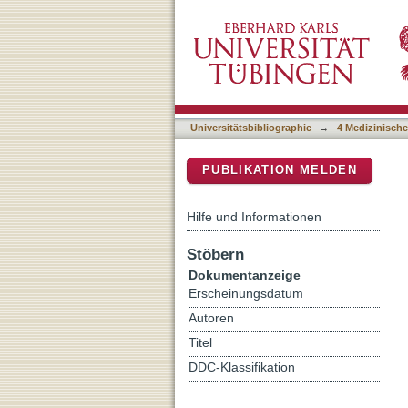
Expression patterns of Ca
DSpace Repositorium (Manakin b
Universitätsbibliographie
→
4 Medizinische
PUBLIKATION MELDEN
Hilfe und Informationen
Stöbern
Dokumentanzeige
Erscheinungsdatum
Autoren
Titel
DDC-Klassifikation