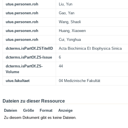
utue.personen.roh
Liu, Yun
utue.personen.roh
Gao, Yan
utue.personen.roh
Wang, Shaoli
utue.personen.roh
Huang, Xiaowen
utue.personen.roh
Cui, Yonghua
dcterms.isPartOf.ZSTitelID
Acta Biochimica Et Biophysica Sinica
dcterms.isPartOf.ZS-Issue
6
dcterms.isPartOf.ZS-
44
Volume
utue.fakultaet
04 Medizinische Fakultät
Dateien zu dieser Ressource
Dateien
Größe
Format
Anzeige
Zu diesem Dokument gibt es keine Dateien.