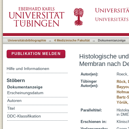
Histologische und ultrastrukturelle Unter
DSpace Repositorium (Manakin basiert)
bei der DMEK- Operation
Universitätsbibliographie
→
4 Medizinische Fakultät
→
Dokumentanzeige
PUBLIKATION MELDEN
Histologische und
Membran nach De
Hilfe und Informationen
Autor(en):
Roeck,
Stöbern
Tübinger
Röck, 
Autor(en):
Dokumentanzeige
Bayyou
Hofma
Erscheinungsdatum
Bartz-
Autoren
Yörük,
Titel
Paralleltitel:
Histolo
in DME
DDC-Klassifikation
Erschienen in:
Klinisc
Verlagsangabe:
Georg 