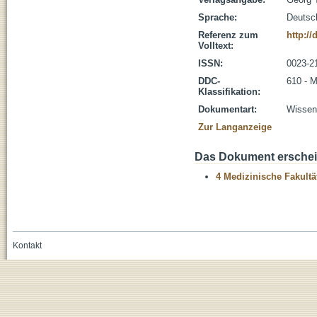
Sprache:
Deutsc
Referenz zum
http:/
Volltext:
ISSN:
0023-2
DDC-
610 - M
Klassifikation:
Dokumentart:
Wissens
Zur Langanzeige
Das Dokument erschein
4 Medizinische Fakultä
Kontakt