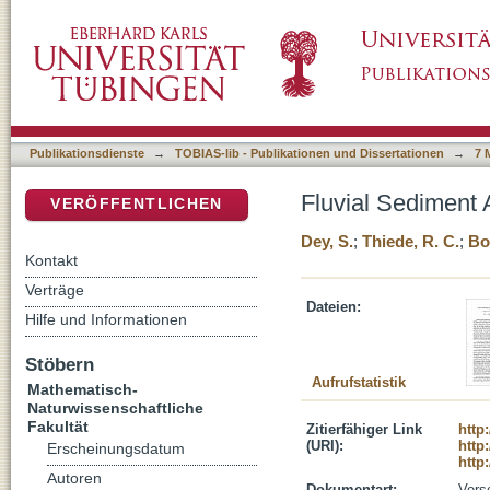
Fluvial Sediment Aggradation and Incision 
DSpace Repositorium (Manakin basiert)
Publikationsdienste
→
TOBIAS-lib - Publikationen und Dissertationen
→
7 
Fluvial Sediment
VERÖFFENTLICHEN
Dey, S.
;
Thiede, R. C.
;
Bo
Kontakt
Verträge
Dateien:
Hilfe und Informationen
Stöbern
Aufrufstatistik
Mathematisch-
Naturwissenschaftliche
Fakultät
Zitierfähiger Link
http
(URI):
http
Erscheinungsdatum
http
Autoren
Dokumentart:
Vers