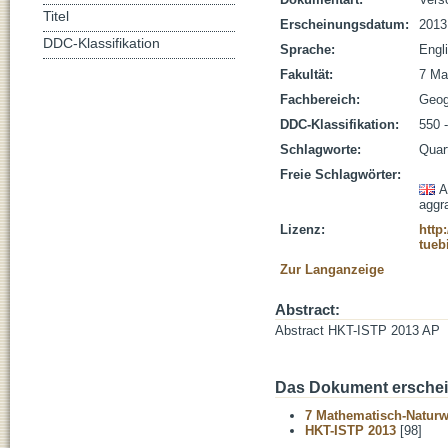
Titel
Erscheinungsdatum:
2013
DDC-Klassifikation
Sprache:
Engl
Fakultät:
7 Ma
Fachbereich:
Geog
DDC-Klassifikation:
550 
Schlagworte:
Quar
Freie Schlagwörter:
A
aggr
Lizenz:
http
tueb
Zur Langanzeige
Abstract:
Abstract HKT-ISTP 2013 AP
Das Dokument erschein
7 Mathematisch-Naturwi
HKT-ISTP 2013
[98]