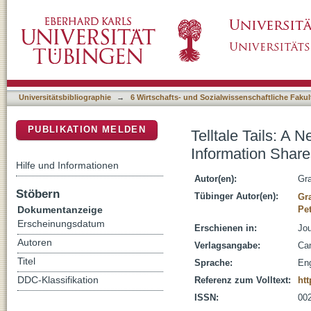
Telltale Tails: A New Approach to Estimatin
DSpace Repositorium (Manakin basiert)
Universitätsbibliographie
→
6 Wirtschafts- und Sozialwissenschaftliche Fakul
PUBLIKATION MELDEN
Telltale Tails: A
Information Share
Hilfe und Informationen
Autor(en):
Gr
Stöbern
Tübinger Autor(en):
Gr
Dokumentanzeige
Pet
Erscheinungsdatum
Erschienen in:
Jou
Autoren
Verlagsangabe:
Ca
Titel
Sprache:
Eng
DDC-Klassifikation
Referenz zum Volltext:
ht
ISSN:
00