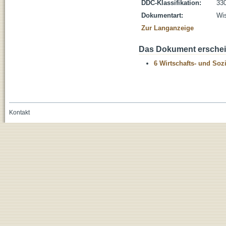
DDC-Klassifikation:
330
Dokumentart:
Wis
Zur Langanzeige
Das Dokument erschein
6 Wirtschafts- und Soz
Kontakt