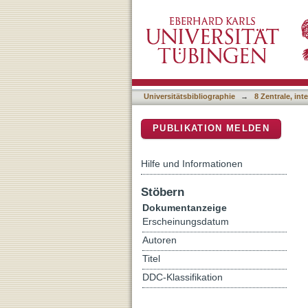
Determinants of robustnes
DSpace Repositorium (Manakin b
Universitätsbibliographie
→
8 Zentrale, in
PUBLIKATION MELDEN
Hilfe und Informationen
Stöbern
Dokumentanzeige
Erscheinungsdatum
Autoren
Titel
DDC-Klassifikation