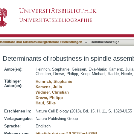
s in spindle assembly checkpoint signalling
asiert)
terfakultäre und fakultätsübergreifende Einrichtungen
→
Dokumentanzeige
Determinants of robustness in spindle assemb
Autor(en):
Heinrich, Stephanie
;
Geissen, Eva-Maria
;
Kamenz, Julia
Christian
;
Drewe, Philipp
;
Knop, Michael
;
Radde, Nicole
Tübinger
Heinrich, Stephanie
Autor(en):
Kamenz, Julia
Widmer, Christian
Drewe, Philipp
Hauf, Silke
Erschienen in:
Nature Cell Biology (2013), Bd. 15, H. 11, S. 1328-U155
Verlagsangabe:
Nature Publishing Group
Sprache:
Englisch
Referenz zum
http://dx.doi.org/10.1038/ncb2864