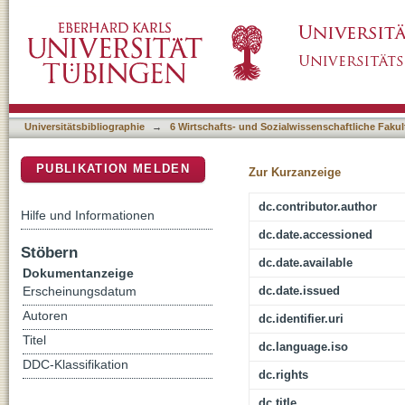
Perspektiven der Heimerziehung im Horizont
DSpace Repositorium (Manakin basiert)
Universitätsbibliographie
→
6 Wirtschafts- und Sozialwissenschaftliche Fakul
PUBLIKATION MELDEN
Zur Kurzanzeige
dc.contributor.author
Hilfe und Informationen
dc.date.accessioned
Stöbern
dc.date.available
Dokumentanzeige
dc.date.issued
Erscheinungsdatum
Autoren
dc.identifier.uri
Titel
dc.language.iso
DDC-Klassifikation
dc.rights
dc.title