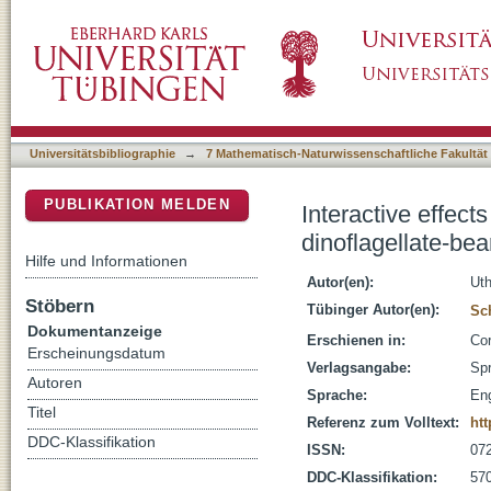
Interactive effects of climate change and eut
DSpace Repositorium (Manakin basiert)
foraminifer Marginopora vertebralis
Universitätsbibliographie
→
7 Mathematisch-Naturwissenschaftliche Fakultät
PUBLIKATION MELDEN
Interactive effect
dinoflagellate-bea
Hilfe und Informationen
Autor(en):
Uth
Stöbern
Tübinger Autor(en):
Sc
Dokumentanzeige
Erschienen in:
Cor
Erscheinungsdatum
Verlagsangabe:
Spr
Autoren
Sprache:
Eng
Titel
Referenz zum Volltext:
htt
DDC-Klassifikation
ISSN:
07
DDC-Klassifikation:
570