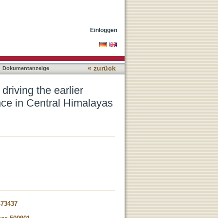
ion of the Greater
Einloggen
« zurück
Dokumentanzeige
driving the earlier
ce in Central Himalayas
-73437