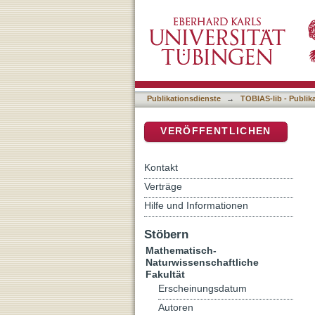
High Himalayan Discontinui
DSpace Repositorium (Manakin b
Himalayan Sequence in C
Publikationsdienste
→
TOBIAS-lib - Publik
VERÖFFENTLICHEN
Kontakt
Verträge
Hilfe und Informationen
Stöbern
Mathematisch-
Naturwissenschaftliche
Fakultät
Erscheinungsdatum
Autoren