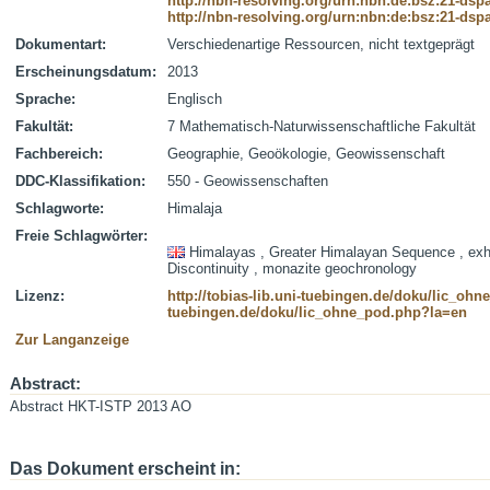
http://nbn-resolving.org/urn:nbn:de:bsz:21-dsp
http://nbn-resolving.org/urn:nbn:de:bsz:21-dsp
Dokumentart:
Verschiedenartige Ressourcen, nicht textgeprägt
Erscheinungsdatum:
2013
Sprache:
Englisch
Fakultät:
7 Mathematisch-Naturwissenschaftliche Fakultät
Fachbereich:
Geographie, Geoökologie, Geowissenschaft
DDC-Klassifikation:
550 - Geowissenschaften
Schlagworte:
Himalaja
Freie Schlagwörter:
Himalayas , Greater Himalayan Sequence , exh
Discontinuity , monazite geochronology
Lizenz:
http://tobias-lib.uni-tuebingen.de/doku/lic_oh
tuebingen.de/doku/lic_ohne_pod.php?la=en
Zur Langanzeige
Abstract:
Abstract HKT-ISTP 2013 AO
Das Dokument erscheint in: