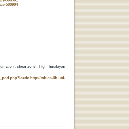
ace-500901
ace-500904
umation , shear zone , High Himalayan
ne_pod.php?la=de
http://tobias-lib.uni-