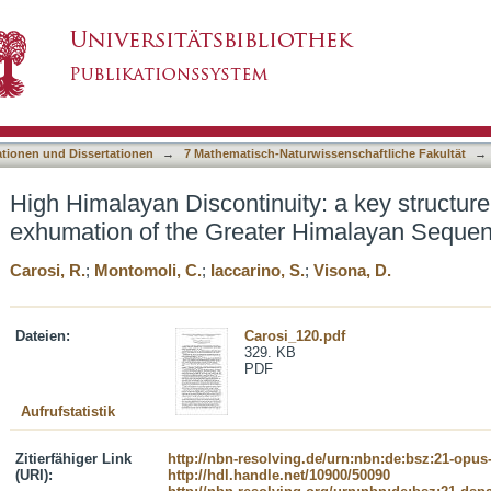
ty: a key structure driving the earlier exhumat
asiert)
entral Himalayas
ationen und Dissertationen
→
7 Mathematisch-Naturwissenschaftliche Fakultät
→
High Himalayan Discontinuity: a key structure 
exhumation of the Greater Himalayan Sequen
Carosi, R.
;
Montomoli, C.
;
Iaccarino, S.
;
Visona, D.
Dateien:
Carosi_120.pdf
329. KB
PDF
Aufrufstatistik
Zitierfähiger Link
http://nbn-resolving.de/urn:nbn:de:bsz:21-opus
(URI):
http://hdl.handle.net/10900/50090