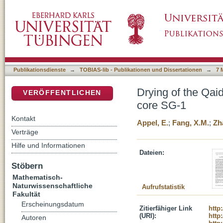
Drying of the Qaidam basin and its controlli
DSpace Repositorium (Manakin basiert)
Publikationsdienste
→
TOBIAS-lib - Publikationen und Dissertationen
→
7 
Drying of the Qai
VERÖFFENTLICHEN
core SG-1
Kontakt
Appel, E.
;
Fang, X.M.
;
Zh
Verträge
Hilfe und Informationen
Dateien:
Stöbern
Mathematisch-
Naturwissenschaftliche
Aufrufstatistik
Fakultät
Erscheinungsdatum
Zitierfähiger Link
http
(URI):
http
Autoren