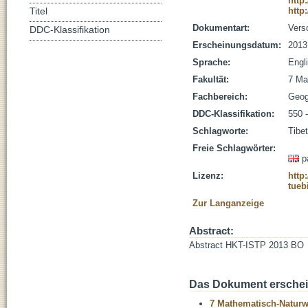
http
http
Titel
Dokumentart:
Vers
DDC-Klassifikation
Erscheinungsdatum:
2013
Sprache:
Engl
Fakultät:
7 Ma
Fachbereich:
Geog
DDC-Klassifikation:
550 
Schlagworte:
Tibe
Freie Schlagwörter:
p
Lizenz:
http
tueb
Zur Langanzeige
Abstract:
Abstract HKT-ISTP 2013 BO
Das Dokument erschein
7 Mathematisch-Naturwi