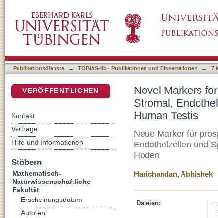
Novel Markers for Prospective Isolation and 
DSpace Repositorium (Manakin basiert)
Spermatogonial Progenitor Cells from Adult
Publikationsdienste
→
TOBIAS-lib - Publikationen und Dissertationen
→
7 
Novel Markers for
VERÖFFENTLICHEN
Stromal, Endothel
Human Testis
Kontakt
Verträge
Neue Marker für prosp
Hilfe und Informationen
Endothelzellen und S
Hoden
Stöbern
Mathematisch-
Harichandan, Abhishek
Naturwissenschaftliche
Fakultät
Erscheinungsdatum
Dateien:
Autoren