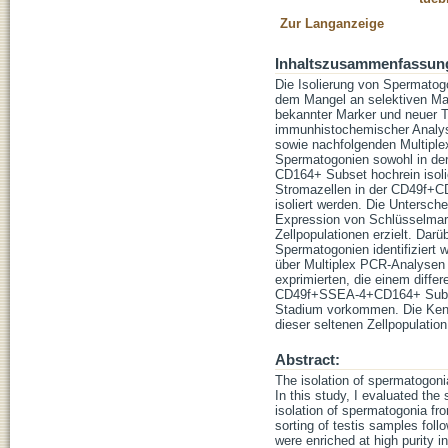
Zur Langanzeige
Inhaltszusammenfassun
Die Isolierung von Spermatog
dem Mangel an selektiven Mar
bekannter Marker und neuer Ta
immunhistochemischer Analys
sowie nachfolgenden Multipl
Spermatogonien sowohl in 
CD164+ Subset hochrein isol
Stromazellen in der CD49f+
isoliert werden. Die Untersc
Expression von Schlüsselmarke
Zellpopulationen erzielt. Dar
Spermatogonien identifiziert w
über Multiplex PCR-Analysen
exprimierten, die einem diff
CD49f+SSEA-4+CD164+ Subset 
Stadium vorkommen. Die Kenn
dieser seltenen Zellpopulatio
Abstract:
The isolation of spermatogoni
In this study, I evaluated the
isolation of spermatogonia fr
sorting of testis samples fol
were enriched at high purit