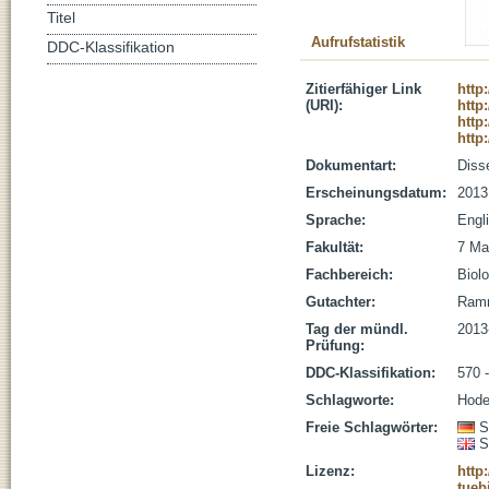
Titel
Aufrufstatistik
DDC-Klassifikation
Zitierfähiger Link
http
(URI):
http
http
http
Dokumentart:
Disse
Erscheinungsdatum:
2013
Sprache:
Engl
Fakultät:
7 Ma
Fachbereich:
Biolo
Gutachter:
Ramm
Tag der mündl.
2013
Prüfung:
DDC-Klassifikation:
570 
Schlagworte:
Hode
Freie Schlagwörter:
S
S
Lizenz:
http
tueb