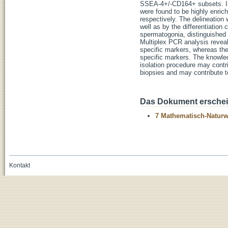
SSEA-4+/-CD164+ subsets. In c
were found to be highly enr
respectively. The delineation
well as by the differentiation 
spermatogonia, distinguish
Multiplex PCR analysis revea
specific markers, whereas th
specific markers. The knowled
isolation procedure may contri
biopsies and may contribute to 
Das Dokument erschein
7 Mathematisch-Naturwi
Kontakt