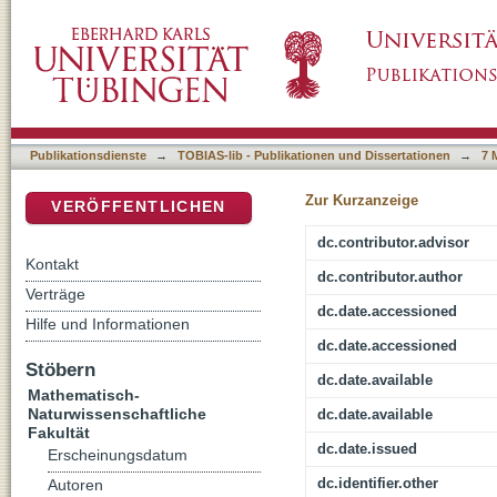
Establishment and Characterization of a Huma
DSpace Repositorium (Manakin basiert)
Publikationsdienste
→
TOBIAS-lib - Publikationen und Dissertationen
→
7 
Zur Kurzanzeige
VERÖFFENTLICHEN
dc.contributor.advisor
Kontakt
dc.contributor.author
Verträge
dc.date.accessioned
Hilfe und Informationen
dc.date.accessioned
Stöbern
dc.date.available
Mathematisch-
Naturwissenschaftliche
dc.date.available
Fakultät
dc.date.issued
Erscheinungsdatum
dc.identifier.other
Autoren