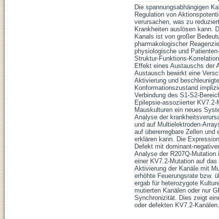
Die spannungsabhängigen Kal
Regulation von Aktionspotenti
verursachen, was zu reduzier
Krankheiten auslösen kann. D
Kanals ist von großer Bedeut
pharmakologischer Reagenzie
physiologische und Patienten-
Struktur-Funktions-Korrelatio
Effekt eines Austauschs der 
Austausch bewirkt eine Versch
Aktivierung und beschleunigt
Konformationszustand implizie
Verbindung des S1-S2-Bereich
Epilepsie-assoziierter KV7.2-
Mauskulturen ein neues Syste
Analyse der krankheitsverur
und auf Multielektroden-Arr
auf übererregbare Zellen und
erklären kann. Die Expressio
Defekt mit dominant-negative
Analyse der R207Q-Mutation i
einer KV7.2-Mutation auf das
Aktivierung der Kanäle mit Mu
erhöhte Feuerungsrate bzw. ü
ergab für heterozygote Kultur
mutierten Kanälen oder nur GF
Synchronizität. Dies zeigt ei
oder defekten KV7.2-Kanälen