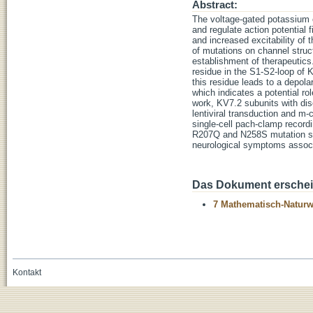
Abstract:
The voltage-gated potassium
and regulate action potential 
and increased excitability of 
of mutations on channel struc
establishment of therapeutics.
residue in the S1-S2-loop of
this residue leads to a depola
which indicates a potential rol
work, KV7.2 subunits with d
lentiviral transduction and m
single-cell pach-clamp record
R207Q and N258S mutation sho
neurological symptoms associ
Das Dokument erschein
7 Mathematisch-Naturwi
Kontakt