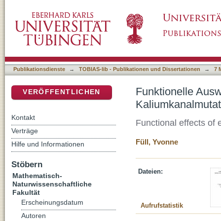
Funktionelle Auswirkungen Epilepsie-assozii
DSpace Repositorium (Manakin basiert)
Publikationsdienste
→
TOBIAS-lib - Publikationen und Dissertationen
→
7 
Funktionelle Ausw
VERÖFFENTLICHEN
Kaliumkanalmutat
Kontakt
Functional effects of
Verträge
Füll, Yvonne
Hilfe und Informationen
Stöbern
Dateien:
Mathematisch-
Naturwissenschaftliche
Fakultät
Erscheinungsdatum
Aufrufstatistik
Autoren