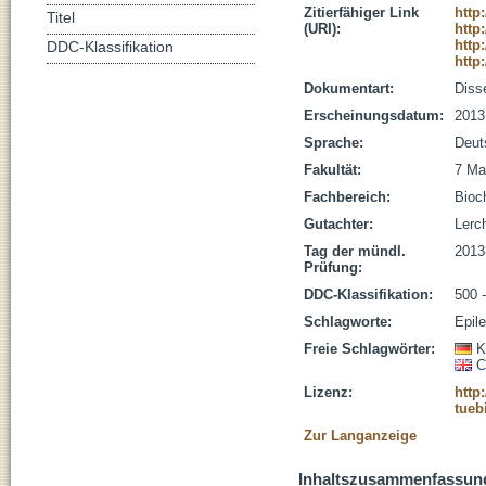
Zitierfähiger Link
http
Titel
(URI):
http
http
DDC-Klassifikation
http
Dokumentart:
Disse
Erscheinungsdatum:
2013
Sprache:
Deut
Fakultät:
7 Ma
Fachbereich:
Bioc
Gutachter:
Lerch
Tag der mündl.
2013
Prüfung:
DDC-Klassifikation:
500 
Schlagworte:
Epile
Freie Schlagwörter:
K
C
Lizenz:
http
tueb
Zur Langanzeige
Inhaltszusammenfassun