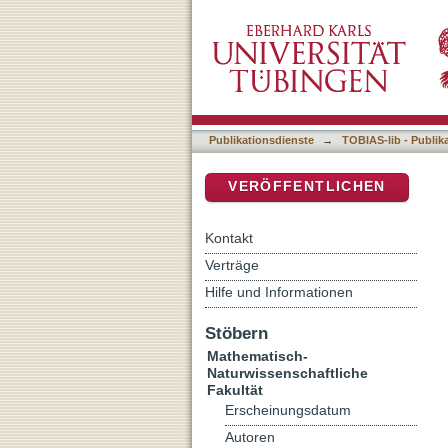
Kant And Meinong On Th
DSpace Repositorium (Manakin b
Publikationsdienste
→
TOBIAS-lib - Publik
VERÖFFENTLICHEN
Kontakt
Verträge
Hilfe und Informationen
Stöbern
Mathematisch-
Naturwissenschaftliche
Fakultät
Erscheinungsdatum
Autoren