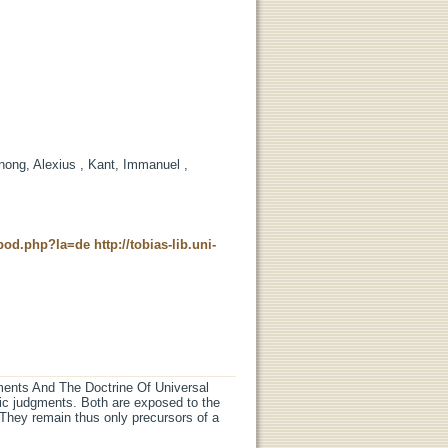
nong, Alexius , Kant, Immanuel ,
t_pod.php?la=de
http://tobias-lib.uni-
gments And The Doctrine Of Universal
ic judgments. Both are exposed to the
. They remain thus only precursors of a