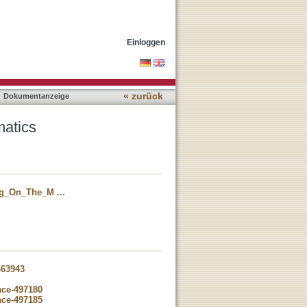
Einloggen
« zurück
Dokumentanzeige
atics
g_On_The_M ...
-63943
ace-497180
ace-497185