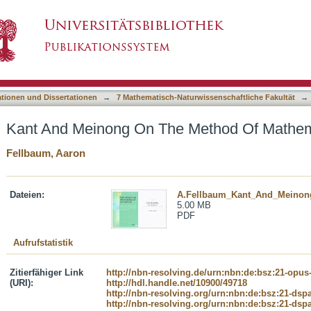
e Method Of Mathematics
asiert)
ationen und Dissertationen
→
7 Mathematisch-Naturwissenschaftliche Fakultät
→
Kant And Meinong On The Method Of Mathem
Fellbaum, Aaron
Dateien:
A.Fellbaum_Kant_And_Meinon
5.00 MB
PDF
Aufrufstatistik
Zitierfähiger Link
http://nbn-resolving.de/urn:nbn:de:bsz:21-opus
(URI):
http://hdl.handle.net/10900/49718
http://nbn-resolving.org/urn:nbn:de:bsz:21-dsp
http://nbn-resolving.org/urn:nbn:de:bsz:21-dsp