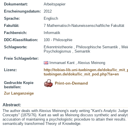
Dokumentart:
Arbeitspapier
Erscheinungsdatum:
2012
Sprache:
Englisch
Fakultät:
7 Mathematisch-Naturwissenschaftliche Fakultät
Fachbereich:
Informatik
DDC-Klassifikation:
100 - Philosophie
Schlagworte:
Erkenntnistheorie , Philosophische Semantik , Mei
Psychologismus , Semantik
Freie Schlagwörter:
Immanuel Kant , Alexius Meinong
Lizenz:
http://tobias-lib.uni-tuebingen.de/doku/lic_mi
tuebingen.de/doku/lic_mit_pod.php?la=en
Gedruckte Kopie
Print-on-Demand
bestellen:
Zur Langanzeige
Abstract:
The author deals with Alexius Meinong's early writing "Kant's Analytic Jud
Concepts" (1875/76). Kant as well as Meinong discuss synthetic and analyt
accusation of maintaining a psychologistic procedure to attain their results
semantically transformed Theory of Knowledge.