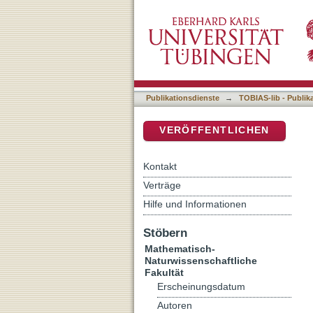
Generation and Functiona
DSpace Repositorium (Manakin b
Biosensor in Cone Photor
Publikationsdienste
→
TOBIAS-lib - Publik
VERÖFFENTLICHEN
Kontakt
Verträge
Hilfe und Informationen
Stöbern
Mathematisch-
Naturwissenschaftliche
Fakultät
Erscheinungsdatum
Autoren