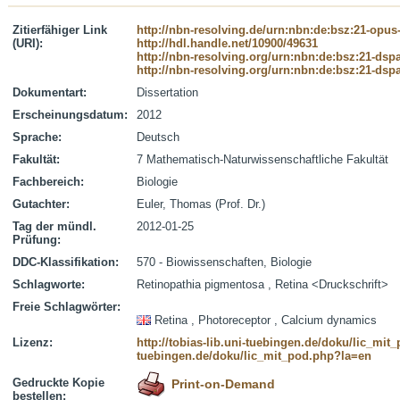
Zitierfähiger Link
http://nbn-resolving.de/urn:nbn:de:bsz:21-opus
(URI):
http://hdl.handle.net/10900/49631
http://nbn-resolving.org/urn:nbn:de:bsz:21-dsp
http://nbn-resolving.org/urn:nbn:de:bsz:21-dsp
Dokumentart:
Dissertation
Erscheinungsdatum:
2012
Sprache:
Deutsch
Fakultät:
7 Mathematisch-Naturwissenschaftliche Fakultät
Fachbereich:
Biologie
Gutachter:
Euler, Thomas (Prof. Dr.)
Tag der mündl.
2012-01-25
Prüfung:
DDC-Klassifikation:
570 - Biowissenschaften, Biologie
Schlagworte:
Retinopathia pigmentosa , Retina <Druckschrift>
Freie Schlagwörter:
Retina , Photoreceptor , Calcium dynamics
Lizenz:
http://tobias-lib.uni-tuebingen.de/doku/lic_mi
tuebingen.de/doku/lic_mit_pod.php?la=en
Gedruckte Kopie
Print-on-Demand
bestellen: