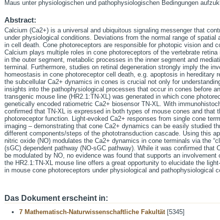
Maus unter physiologischen und pathophysiologischen Bedingungen aufzuk
Abstract:
Calcium (Ca2+) is a universal and ubiquitous signaling messenger that contro
under physiological conditions. Deviations from the normal range of spatia
in cell death. Cone photoreceptors are responsible for photopic vision and con
Calcium plays multiple roles in cone photoreceptors of the vertebrate retina
in the outer segment, metabolic processes in the inner segment and mediati
terminal. Furthermore, studies on retinal degeneration strongly imply the i
homeostasis in cone photoreceptor cell death, e.g. apoptosis in hereditary re
the subcellular Ca2+ dynamics in cones is crucial not only for understanding
insights into the pathophysiological processes that occur in cones before an
transgenic mouse line (HR2.1:TN-XL) was generated in which cone photorec
genetically encoded ratiometric Ca2+ biosensor TN-XL. With immunohisto
confirmed that TN-XL is expressed in both types of mouse cones and that t
photoreceptor function. Light-evoked Ca2+ responses from single cone term
imaging – demonstrating that cone Ca2+ dynamics can be easily studied th
different components/steps of the phototransduction cascade. Using this ap
nitric oxide (NO) modulates the Ca2+ dynamics in cone terminals via the “cl
(sGC) dependent pathway (NO-sGC pathway). While it was confirmed that C
be modulated by NO, no evidence was found that supports an involvement 
the HR2.1:TN-XL mouse line offers a great opportunity to elucidate the ligh
in mouse cone photoreceptors under physiological and pathophysiological c
Das Dokument erscheint in:
7 Mathematisch-Naturwissenschaftliche Fakultät
[5345]