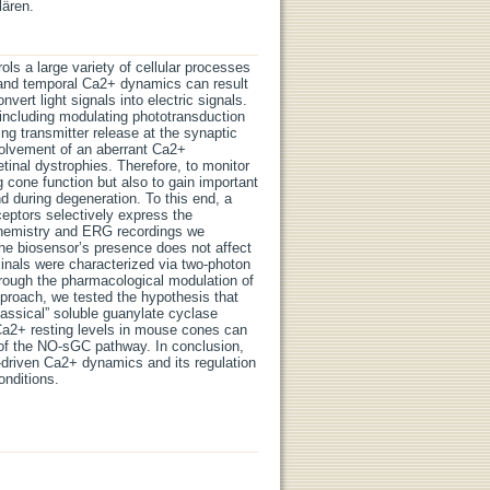
lären.
ls a large variety of cellular processes
l and temporal Ca2+ dynamics can result
vert light signals into electric signals.
 including modulating phototransduction
ng transmitter release at the synaptic
nvolvement of an aberrant Ca2+
tinal dystrophies. Therefore, to monitor
 cone function but also to gain important
d during degeneration. To this end, a
eptors selectively express the
chemistry and ERG recordings we
he biosensor’s presence does not affect
inals were characterized via two-photon
rough the pharmacological modulation of
proach, we tested the hypothesis that
assical” soluble guanylate cyclase
a2+ resting levels in mouse cones can
of the NO-sGC pathway. In conclusion,
t-driven Ca2+ dynamics and its regulation
onditions.