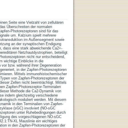
einen Seite eine Vielzahl von zellulären
 das Überschreiten der normalen
apfen-Photorezeptoren sind für das
Signale um. Kalzium spielt mehrere
hototransduktion im Außensegment sowie
setzung an der synaptischen Endigung
on, dass eine stark abweichende Ca2+-
reditären Netzhautdystrophien, beteiligt
Photorezeptoren nicht nur entscheidend,
 wichtige Einblicke in die
 vor bzw. während ihrer Degeneration
eneriert, in der Zapfen-Photorezeptoren
rimieren. Mittels immunohistochemischer
 Typen von Zapfen-Photorezeptoren der
ser Zellen nicht beeinträchtigt. Mittels
nen Zapfen-Photorezeptor-Terminalen
t dieser Methode die Ca2-Dynamik von
ise indem gleichzeitig verschiedene
kologisch moduliert werden. Mit diesem
ynamik in den Terminalien von Zapfen-
tzyklase (sGC) involviert (NO-sGC
rezeptoren unter Ruhebedingungen durch
teiligung des vorgeschlagenen NO-sGC
2.1:TN-XL Mauslinie ein wichtiges
ation in den Zapfen-Photorezeptoren der