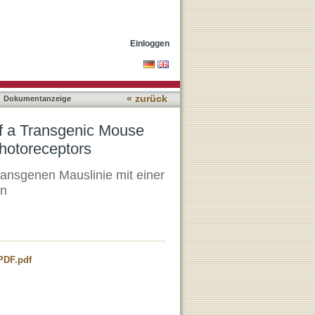
e Expressing a Ca2+
Einloggen
« zurück
Dokumentanzeige
of a Transgenic Mouse
hotoreceptors
ransgenen Mauslinie mit einer
en
PDF.pdf