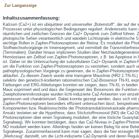
Zur Langanzeige
Inhaltszusammenfassung:
Kalzium (Ca2+) ist ein ubiquitärer und universeller „Botenstoff“, der auf der 
Prozessen unter physiologischen Bedingungen reguliert. Andererseits kann
räumlichen und zeitlichen Grenzen der Ca2+ Dynamik zum Zelltod führen. Z
photopische Sehen verantwortlich und wandeln Lichtsignale in elektrische 
wichtige Rollen in Zapfen-Photorezeptoren der Retina: Es moduliert die P
Stoffwechselvorgänge im Innensegment, und vermittelt die Transmitterfrei
(Terminalien). Darüber hinaus implizieren Studien über Netzhautdegenerati
Homöostase am Zelltod von Zapfen-Photorezeptoren, z.B. bei Apoptose in he
ist. Daher ist die Untersuchung der subzellulären Ca2+-Dynamik in Zapfen-
um die Funktion von Zapfen-Photorezeptoren zu verstehen, sondern auch um
pathophysiologischen Vorgänge zu gewinnen, die in Zapfen-Photorezeptoren
ablaufen. Zu diesem Zweck wurde eine transgene Mauslinie (HR2.1:TN-XL) g
selektiv den genetisch-kodierten ratiometrischen Ca2-Biosensor TN-XL exp
Färbungen und ERG-Ableitungen konnten wir zeigen, dass TN-XL in beiden
Maus exprimiert wird und dass die Gegenwart des Biosensors die Funktion die
Zweiphotonenmikroskopie wurden licht-induzierte Ca2-Antworten von einzel
gemessen und charakterisiert. Dabei konnte gezeigt werden, dass sich mi
Zapfen-Photorezeptoren besonders effizient untersuchen lässt, beispielswe
Komponenten bzw. Reaktionschritte der Phototransduktionskaskade pharma
Ansatz testeten wir die Hypothese, dass Stickstoffmonoxid (NO) die Ca2-D
Photorezeptoren über einen Signalweg moduliert, der eine lösliche Guanyla
Signalweg). Wir konnten bestätigen, dass das Ca2-Niveau in Zapfen-Photo
NO moduliert werden kann. Allerdings fanden wir keinen Beleg für eine Be
Signalwegs. Zusammenfassend kann man sagen, dass die hier erzeugte HR
„Werkzeug“ darstellt, um die Licht-induzierte Ca2-Dynamik und deren Regul