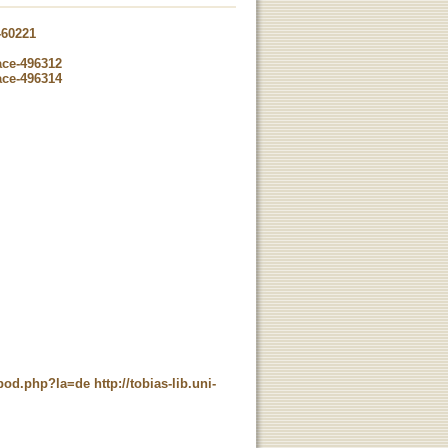
-60221
ace-496312
ace-496314
t_pod.php?la=de
http://tobias-lib.uni-