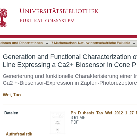
l Characterization of a Transgenic Mouse Lin
asiert)
eceptors
ationen und Dissertationen
→
7 Mathematisch-Naturwissenschaftliche Fakultät
→
Generation and Functional Characterization 
Line Expressing a Ca2+ Biosensor in Cone P
Generierung und funktionelle Charakterisierung einer t
Ca2 +-Biosensor-Expression in Zapfen-Photorezeptor
Wei, Tao
Dateien:
Ph_D_thesis_Tao_Wei_2012_1_27_
3.61 MB
PDF
Aufrufstatistik