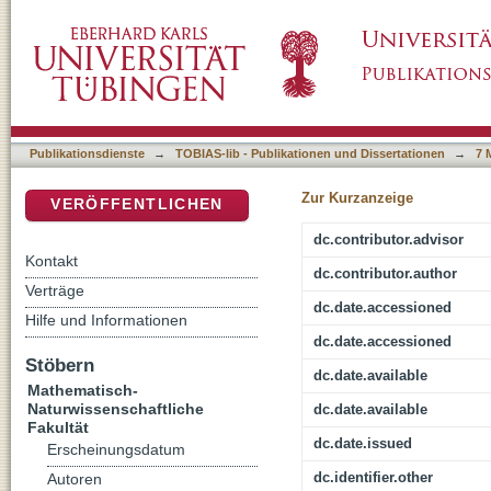
MicroRNA processing in Arabidopsis thalian
DSpace Repositorium (Manakin basiert)
Publikationsdienste
→
TOBIAS-lib - Publikationen und Dissertationen
→
7 
Zur Kurzanzeige
VERÖFFENTLICHEN
dc.contributor.advisor
Kontakt
dc.contributor.author
Verträge
dc.date.accessioned
Hilfe und Informationen
dc.date.accessioned
Stöbern
dc.date.available
Mathematisch-
Naturwissenschaftliche
dc.date.available
Fakultät
dc.date.issued
Erscheinungsdatum
dc.identifier.other
Autoren