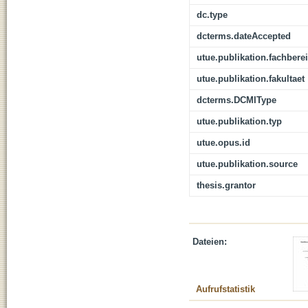
dc.type
dcterms.dateAccepted
utue.publikation.fachbere
utue.publikation.fakultaet
dcterms.DCMIType
utue.publikation.typ
utue.opus.id
utue.publikation.source
thesis.grantor
Dateien:
Aufrufstatistik