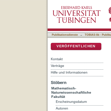
Auswirkungen einer Immun
DSpace Repositorium (Manakin b
Publikationsdienste
→
TOBIAS-lib - Publik
VERÖFFENTLICHEN
Kontakt
Verträge
Hilfe und Informationen
Stöbern
Mathematisch-
Naturwissenschaftliche
Fakultät
Erscheinungsdatum
Autoren