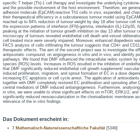
specific T helper (Th)-1 cell therapy and investigate the underlying cytoki
and the possible involvement of the host environment. Therefore, we generat
adhesion molecule (EpCAM)-reactive Th1 cells in vivo, expanded, and chara
their therapeutical efficiency in a subcutaneous tumour model using EpCA
reached up to 84% reduction of tumour weight by day 18 after tumour cell in
the expression patterns of interferon (IFN)-gamma, interleukin (IL)-12/p35, IL
peaking at the initiation of tumour growth inhibition on day 13 after tumour ce
microscopy of tumours revealed endothelial cell death and vessel obliterati
cell treated mice were severly impaired. Moreover, enhanced diapedesis wa
FACS analysis of cells infiltrating the tumour suggests that CD4+ and CD11b
therapeutic effects. The aim of the second project was to investigate the e
antipsoriatic compound, on angiogenesis in vitro and in vivo, and identify po
pathways. We found that DMF influenced the intracellular redox system by in
species (ROS) levels. Increases in ROS resulted in the inhibition of endotheli
that DMF significantly reduced endothelial cell growth supplement/ vascul
induced proliferation, migration, and sprout formation of EC in a dose depen
increasing EC apoptosis or cell cycle arrest. The application of antioxidant
together with DMF completely restored EC proliferation and sprouting afte
central mediators of DMF induced antiangiogenesis. Furthermore, analysing
in vitro, we were unable to show significant effects on mTOR, ERK1/2, and
significantly reduced neovascularization in the chorioallantoic membrane ass
relevance of the in vitro findings.
Das Dokument erscheint in:
7 Mathematisch-Naturwissenschaftliche Fakultät
[5349]