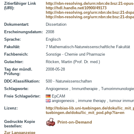
Zitierfähiger Link
http://nbn-resolving.de/urn:nbn:de:bsz:21-opus
(URI):
http://hdl.handle.net/10900/49173
http://nbn-resolving.org/urn:nbn:de:bsz:21-dsp
http://nbn-resolving.org/urn:nbn:de:bsz:21-dsp
Dokumentart:
Dissertation
Erscheinungsdatum:
2008
Sprache:
Englisch
Fakultät:
7 Mathematisch-Naturwissenschaftliche Fakultät
Fachbereich:
Sonstige - Chemie und Pharmazie
Gutachter:
Röcken, Martin (Prof. Dr. med.)
Tag der mündl.
2008-05-28
Prüfung:
DDC-Klassifikation:
500 - Naturwissenschaften
Schlagworte:
Angiogenese , Immuntherapie , Tumorimmunologie
Freie Schlagwörter:
EpCAM
angiogenesis , immune therapy , tumour immun
Lizenz:
http://tobias-lib.uni-tuebingen.de/doku/lic_mi
tuebingen.de/doku/lic_mit_pod.php?la=en
Gedruckte Kopie
Print-on-Demand
bestellen:
Zur Langanzeige