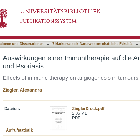
therapie auf die Angiogenese in Tumoren und
asiert)
ationen und Dissertationen
→
7 Mathematisch-Naturwissenschaftliche Fakultät
→
Auswirkungen einer Immuntherapie auf die A
und Psoriasis
Effects of immune therapy on angiogenesis in tumours 
Ziegler, Alexandra
Dateien:
ZieglerDruck.pdf
2.05 MB
PDF
Aufrufstatistik