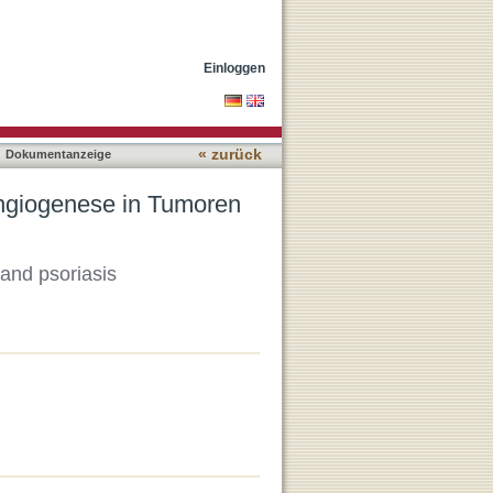
 Psoriasis
Einloggen
« zurück
Dokumentanzeige
ngiogenese in Tumoren
and psoriasis