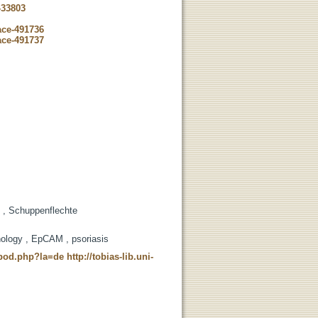
-33803
ace-491736
ace-491737
 , Schuppenflechte
ology , EpCAM , psoriasis
t_pod.php?la=de
http://tobias-lib.uni-