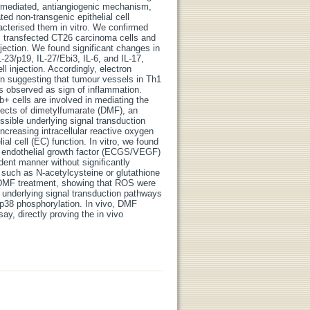
ne-mediated, antiangiogenic mechanism,
ed non-transgenic epithelial cell
cterised them in vitro. We confirmed
M transfected CT26 carcinoma cells and
jection. We found significant changes in
-23/p19, IL-27/Ebi3, IL-6, and IL-17,
ll injection. Accordingly, electron
on suggesting that tumour vessels in Th1
s observed as sign of inflammation.
+ cells are involved in mediating the
ffects of dimetylfumarate (DMF), an
ssible underlying signal transduction
creasing intracellular reactive oxygen
al cell (EC) function. In vitro, we found
ar endothelial growth factor (ECGS/VEGF)
dent manner without significantly
s such as N-acetylcysteine or glutathione
r DMF treatment, showing that ROS were
 underlying signal transduction pathways
 p38 phosphorylation. In vivo, DMF
ay, directly proving the in vivo