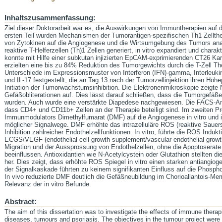
Inhaltszusammenfassung:
Ziel dieser Doktorarbeit war es, die Auswirkungen von Immuntherapien auf
ersten Teil wurden Mechanismen der Tumorantigen-spezifischen Th1 Zellthe
von Zytokinen auf die Angiogenese und die Wirtsumgebung des Tumors ana
reaktive T-Helferzellen (Th)1 Zellen generiert, in vitro expandiert und charakt
konnte mit Hilfe einer subkutan injizierten EpCAM-exprimierenden CT26 Kar
erzielten eine bis zu 84% Reduktion des Tumorgewichts durch die T-Zell The
Unterschiede im Expressionsmuster von Interferon (IFN)-gamma, Interleukin (
und IL-17 festgestellt, die an Tag 13 nach der Tumorzellinjektion ihren Höhep
Initiation der Tumorwachstumsinhibition. Die Elektronenmikroskopie zeigte
Gefäßobliterationen auf. Dies lässt darauf schließen, dass die Tumorgefäße
wurden. Auch wurde eine verstärkte Diapedese nachgewiesen. Die FACS-Analy
dass CD4+ und CD11b+ Zellen an der Therapie beteiligt sind. Im zweiten Pr
Immunmodulators Dimethylfumarat (DMF) auf die Angiogenese in vitro und in
möglicher Signalwege. DMF erhöhte das intrazelluläre ROS (reaktive Sauerst
Inhibition zahlreicher Endothelzellfunktionen. In vitro, führte die ROS Indukti
ECGS/VEGF (endothelial cell growth supplement/vascular endothelial growth f
Migration und der Aussprossung von Endothelzellen, ohne die Apoptoserate
beeinflussen. Antioxidantien wie N-Acetylcystein oder Glutathion stellten d
her. Dies zeigt, dass erhöhte ROS Spiegel in vitro einen starken antiangio
der Signalkaskade führten zu keinem signifikanten Einfluss auf die Phosp
In vivo reduzierte DMF deutlich die Gefäßneubildung im Chorioallantois-Mem
Relevanz der in vitro Befunde.
Abstract:
The aim of this dissertation was to investigate the effects of immune therap
diseases, tumours and psoriasis. The objectives in the tumour project were 