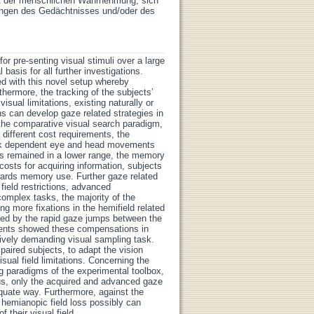
eit der menschlichen Wahrnehmung, sich
erungen des Gedächtnisses und/oder des
for pre-senting visual stimuli over a large
basis for all further investigations.
d with this novel setup whereby
hermore, the tracking of the subjects’
ual limitations, existing naturally or
ans can develop gaze related strategies in
n the comparative visual search paradigm,
 different cost requirements, the
task dependent eye and head movements
s remained in a lower range, the memory
osts for acquiring information, subjects
ards memory use. Further gaze related
field restrictions, advanced
mplex tasks, the majority of the
g more fixations in the hemifield related
ated by the rapid gaze jumps between the
tients showed these compensations in
itively demanding visual sampling task.
paired subjects, to adapt the vision
sual field limitations. Concerning the
g paradigms of the experimental toolbox,
hus, only the acquired and advanced gaze
equate way. Furthermore, against the
a hemianopic field loss possibly can
 their visual field.