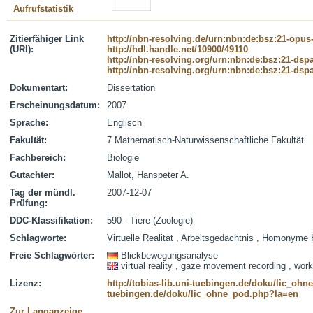
Aufrufstatistik
Zitierfähiger Link
http://nbn-resolving.de/urn:nbn:de:bsz:21-opus
(URI):
http://hdl.handle.net/10900/49110
http://nbn-resolving.org/urn:nbn:de:bsz:21-dsp
http://nbn-resolving.org/urn:nbn:de:bsz:21-dsp
Dokumentart:
Dissertation
Erscheinungsdatum:
2007
Sprache:
Englisch
Fakultät:
7 Mathematisch-Naturwissenschaftliche Fakultät
Fachbereich:
Biologie
Gutachter:
Mallot, Hanspeter A.
Tag der mündl.
2007-12-07
Prüfung:
DDC-Klassifikation:
590 - Tiere (Zoologie)
Schlagworte:
Virtuelle Realität , Arbeitsgedächtnis , Homonyme
Freie Schlagwörter:
Blickbewegungsanalyse
virtual reality , gaze movement recording , 
Lizenz:
http://tobias-lib.uni-tuebingen.de/doku/lic_oh
tuebingen.de/doku/lic_ohne_pod.php?la=en
Zur Langanzeige