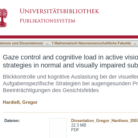
load in active vision - Task specific strategies
asiert)
ationen und Dissertationen
→
7 Mathematisch-Naturwissenschaftliche Fakultät
→
Gaze control and cognitive load in active visio
strategies in normal and visually impaired sub
Blickkontrolle und kognitive Auslastung bei der visue
Aufgabenspezifische Strategien bei augengesunden Pr
Beeinträchtigungen des Gesichtsfeldes
Hardieß, Gregor
Dateien:
Dissertation_Gregor_Hardiess_200
22.3 MB
PDF