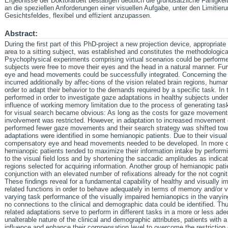
Ergebnisse der Doktorarbeit bestätigen deutlich die grundsätzliche Fähigk
an die speziellen Anforderungen einer visuellen Aufgabe, unter den Limiti
Gesichtsfeldes, flexibel und effizient anzupassen.
Abstract:
During the first part of this PhD-project a new projection device, appropriate 
area to a sitting subject, was established and constitutes the methodological 
Psychophysical experiments comprising virtual scenarios could be performe
subjects were free to move their eyes and the head in a natural manner. Furt
eye and head movements could be successfully integrated. Concerning the vis
incurred additionally by affec-tions of the vision related brain regions, hum
order to adapt their behavior to the demands required by a specific task. I
performed in order to investigate gaze adaptations in healthy subjects under
influence of working memory limitation due to the process of generating 
for visual search became obvious: As long as the costs for gaze movement
involvement was restricted. However, in adaptation to increased movement c
performed fewer gaze movements and their search strategy was shifted tow
adaptations were identified in some hemianopic patients. Due to their visual 
compensatory eye and head movements needed to be developed. In more co
hemianopic patients tended to maximize their information intake by performin
to the visual field loss and by shortening the saccadic amplitudes as indic
regions selected for acquiring information. Another group of hemianopic pa
conjunction with an elevated number of refixations already for the not cogn
These findings reveal for a fundamental capability of healthy and visually im
related functions in order to behave adequately in terms of memory and/or vi
varying task performance of the visually impaired hemianopics in the varyin
no connections to the clinical and demographic data could be identified. T
related adaptations serve to perform in different tasks in a more or less ad
unalterable nature of the clinical and demographic attributes, patients with 
influence and enhance their compensation level to overcome the restriction of