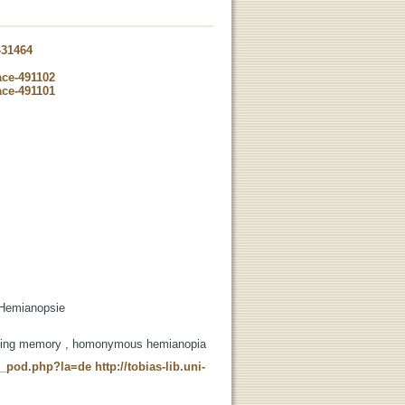
-31464
ace-491102
ace-491101
 Hemianopsie
working memory , homonymous hemianopia
ne_pod.php?la=de
http://tobias-lib.uni-