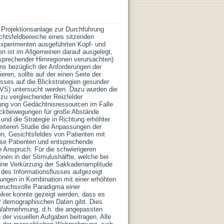
ge Projektionsanlage zur Durchführung
chtsfeldbereiche eines sitzenden
n Experimenten ausgeführten Kopf- und
 ist im Allgemeinen darauf ausgelegt,
tsprechender Hirnregionen verursachten)
s bezüglich der Anforderungen der
eren, sollte auf der einen Seite der
isses auf die Blickstrategien gesunder
CVS) untersucht werden. Dazu wurden die
zu vergleichender Reizfelder
hung von Gedächtnisressourcen im Falle
lickbewegungen für große Abstände
und die Strategie in Richtung erhöhter
eiteren Studie die Anpassungen der
n, Gesichtsfeldes von Patienten mit
se Patienten und entsprechende
n Anspruch. Für die schwierigeren
onen in der Stimulushälfte, welche bei
 eine Verkürzung der Sakkadenamplitude
g des Informationsflusses aufgezeigt
sungen in Kombination mit einer erhöhten
pruchsvolle Paradigma einer
iker konnte gezeigt werden, dass es
r demographischen Daten gibt. Dies
 Wahrnehmung, d.h. die angepassten
der visuellen Aufgaben beitragen. Alle