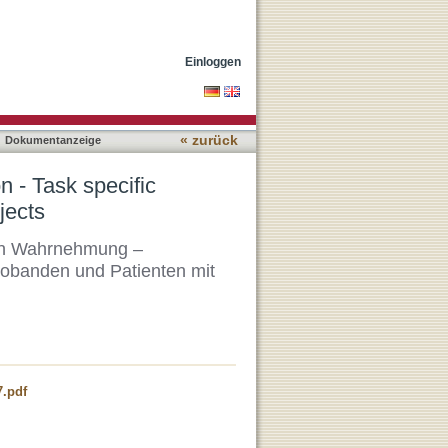
 in normal and visually
Einloggen
« zurück
Dokumentanzeige
n - Task specific
jects
llen Wahrnehmung –
obanden und Patienten mit
7.pdf