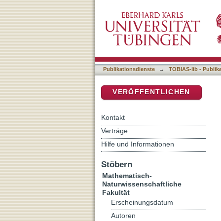
Gaze control and cognitive 
DSpace Repositorium (Manakin b
impaired subjects
Publikationsdienste
→
TOBIAS-lib - Publik
VERÖFFENTLICHEN
Kontakt
Verträge
Hilfe und Informationen
Stöbern
Mathematisch-
Naturwissenschaftliche
Fakultät
Erscheinungsdatum
Autoren