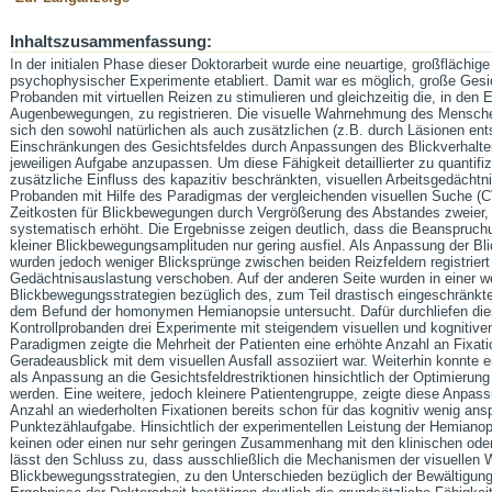
Inhaltszusammenfassung:
In der initialen Phase dieser Doktorarbeit wurde eine neuartige, großflächi
psychophysischer Experimente etabliert. Damit war es möglich, große Gesi
Probanden mit virtuellen Reizen zu stimulieren und gleichzeitig die, in de
Augenbewegungen, zu registrieren. Die visuelle Wahrnehmung des Menschen
sich den sowohl natürlichen als auch zusätzlichen (z.B. durch Läsionen en
Einschränkungen des Gesichtsfeldes durch Anpassungen des Blickverhalten
jeweiligen Aufgabe anzupassen. Um diese Fähigkeit detaillierter zu quantifizi
zusätzliche Einfluss des kapazitiv beschränkten, visuellen Arbeitsgedächtn
Probanden mit Hilfe des Paradigmas der vergleichenden visuellen Suche (
Zeitkosten für Blickbewegungen durch Vergrößerung des Abstandes zweier, 
systematisch erhöht. Die Ergebnisse zeigen deutlich, dass die Beanspruc
kleiner Blickbewegungsamplituden nur gering ausfiel. Als Anpassung der B
wurden jedoch weniger Blicksprünge zwischen beiden Reizfeldern registriert 
Gedächtnisauslastung verschoben. Auf der anderen Seite wurden in einer w
Blickbewegungsstrategien bezüglich des, zum Teil drastisch eingeschränkte
dem Befund der homonymen Hemianopsie untersucht. Dafür durchliefen die
Kontrollprobanden drei Experimente mit steigendem visuellen und kognitive
Paradigmen zeigte die Mehrheit der Patienten eine erhöhte Anzahl an Fixati
Geradeausblick mit dem visuellen Ausfall assoziiert war. Weiterhin konnte
als Anpassung an die Gesichtsfeldrestriktionen hinsichtlich der Optimierun
werden. Eine weitere, jedoch kleinere Patientengruppe, zeigte diese Anpas
Anzahl an wiederholten Fixationen bereits schon für das kognitiv wenig ans
Punktezählaufgabe. Hinsichtlich der experimentellen Leistung der Hemianop
keinen oder einen nur sehr geringen Zusammenhang mit den klinischen ode
lässt den Schluss zu, dass ausschließlich die Mechanismen der visuellen
Blickbewegungsstrategien, zu den Unterschieden bezüglich der Bewältigung 