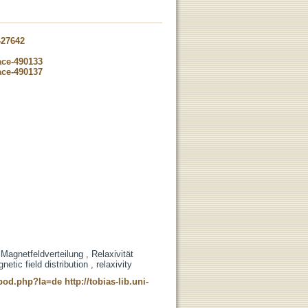
-27642
ace-490133
ace-490137
Magnetfeldverteilung , Relaxivität
tic field distribution , relaxivity
t_pod.php?la=de
http://tobias-lib.uni-