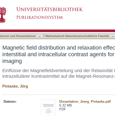
and relaxation effects in the presence of intersti
asiert)
etic resonance imaging
ationen und Dissertationen
→
7 Mathematisch-Naturwissenschaftliche Fakultät
→
Magnetic field distribution and relaxation effe
interstitial and intracellular contrast agents 
imaging
Einflüsse der Magnetfeldverteilung und der Relaxivität in
intrazellulärer Kontrastmittel auf die Magnet-Resonan
Pintaske, Jörg
Dateien:
Dissertation_Joerg_Pintaske.pdf
6.32 MB
PDF