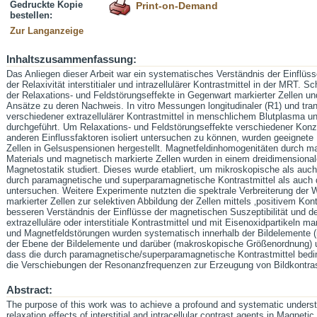
Gedruckte Kopie
Print-on-Demand
bestellen:
Zur Langanzeige
Inhaltszusammenfassung:
Das Anliegen dieser Arbeit war ein systematisches Verständnis der Einflüss
der Relaxivität interstitialer und intrazellulärer Kontrastmittel in der MRT.
der Relaxations- und Feldstörungseffekte in Gegenwart markierter Zellen u
Ansätze zu deren Nachweis. In vitro Messungen longitudinaler (R1) und tran
verschiedener extrazellulärer Kontrastmittel in menschlichem Blutplasma u
durchgeführt. Um Relaxations- und Feldstörungseffekte verschiedener Konze
anderen Einflussfaktoren isoliert untersuchen zu können, wurden geeignete
Zellen in Gelsuspensionen hergestellt. Magnetfeldinhomogenitäten durch m
Materials und magnetisch markierte Zellen wurden in einem dreidimensiona
Magnetostatik studiert. Dieses wurde etabliert, um mikroskopische als au
durch paramagnetische und superparamagnetische Kontrastmittel als auch 
untersuchen. Weitere Experimente nutzten die spektrale Verbreiterung der
markierter Zellen zur selektiven Abbildung der Zellen mittels ‚positivem Kont
besseren Verständnis der Einflüsse der magnetischen Suszeptibilität und d
extrazelluläre oder interstitiale Kontrastmittel und mit Eisenoxidpartikeln ma
und Magnetfeldstörungen wurden systematisch innerhalb der Bildelemente 
der Ebene der Bildelemente und darüber (makroskopische Größenordnung) u
dass die durch paramagnetische/superparamagnetische Kontrastmittel bedi
die Verschiebungen der Resonanzfrequenzen zur Erzeugung von Bildkontra
Abstract:
The purpose of this work was to achieve a profound and systematic underst
relaxation effects of interstitial and intracellular contrast agents in Magne