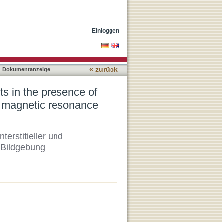
tial and intracellular
Einloggen
« zurück
Dokumentanzeige
cts in the presence of
for magnetic resonance
terstitieller und
z-Bildgebung