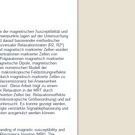
e der magnetischen Suszeptibilität und
 Schwerpunkte lagen auf der Untersuchung
nd darauf basierender methodischer
sversaler Relaxationsraten (R2, R2*)
nd magnetisch markierter Zellen wurden
ntrationen markierter Zellen von
 Präparationen magnetisch markierter
agnetische Dipole, magnetischen
len numerischen Modell der
ch makroskopische Feldstörungseffekte
durch magnetisch markierte Zellen zu
 Wasserresonanz bei Anwesenheit
rast’. Diese Arbeit trägt zu einem
er Relaxation in der MRT durch
rkierten Zellen bei. Relaxationseffekte
(mikroskopische Größenordnung) und auf
ntersucht. Es konnte gezeigt werden,
ngte verstärkte Signaldephasierung und
sten ausgenutzt werden können.
anding of magnetic susceptibility and
tic Resonance Imaging (MRI). The