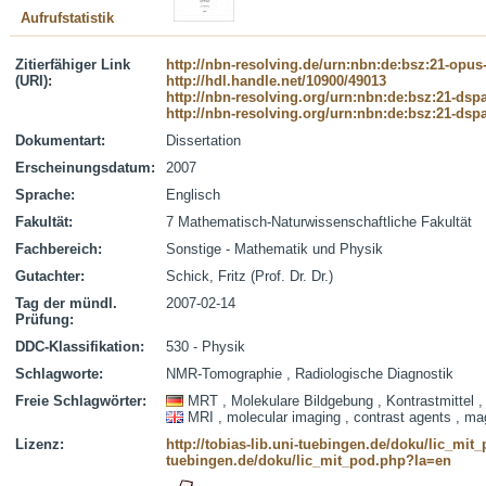
Aufrufstatistik
Zitierfähiger Link
http://nbn-resolving.de/urn:nbn:de:bsz:21-opus
(URI):
http://hdl.handle.net/10900/49013
http://nbn-resolving.org/urn:nbn:de:bsz:21-dsp
http://nbn-resolving.org/urn:nbn:de:bsz:21-dsp
Dokumentart:
Dissertation
Erscheinungsdatum:
2007
Sprache:
Englisch
Fakultät:
7 Mathematisch-Naturwissenschaftliche Fakultät
Fachbereich:
Sonstige - Mathematik und Physik
Gutachter:
Schick, Fritz (Prof. Dr. Dr.)
Tag der mündl.
2007-02-14
Prüfung:
DDC-Klassifikation:
530 - Physik
Schlagworte:
NMR-Tomographie , Radiologische Diagnostik
Freie Schlagwörter:
MRT , Molekulare Bildgebung , Kontrastmittel , 
MRI , molecular imaging , contrast agents , magne
Lizenz:
http://tobias-lib.uni-tuebingen.de/doku/lic_mi
tuebingen.de/doku/lic_mit_pod.php?la=en