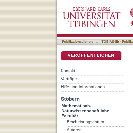
Magnetic field distribution 
DSpace Repositorium (Manakin b
contrast agents for magn
Publikationsdienste
→
TOBIAS-lib - Publik
VERÖFFENTLICHEN
Kontakt
Verträge
Hilfe und Informationen
Stöbern
Mathematisch-
Naturwissenschaftliche
Fakultät
Erscheinungsdatum
Autoren