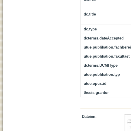
dc.title
dc.type
dcterms.dateAccepted
utue.publikation.fachbere
utue.publikation.fakultaet
dcterms.DCMIType
utue.publikation.typ
utue.opus.id
thesis.grantor
Dateien: