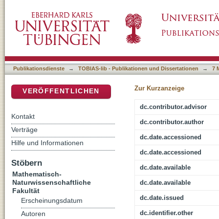
X-ray properties of NGC 300 point sources d
DSpace Repositorium (Manakin basiert)
counterparts
Publikationsdienste
→
TOBIAS-lib - Publikationen und Dissertationen
→
7 
Zur Kurzanzeige
VERÖFFENTLICHEN
dc.contributor.advisor
Kontakt
dc.contributor.author
Verträge
dc.date.accessioned
Hilfe und Informationen
dc.date.accessioned
Stöbern
dc.date.available
Mathematisch-
Naturwissenschaftliche
dc.date.available
Fakultät
dc.date.issued
Erscheinungsdatum
dc.identifier.other
Autoren