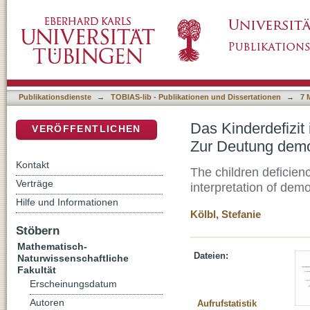
Das Kinderdefizit im frühen Mittelalter – Re
DSpace Repositorium (Manakin basiert)
Strukturen in Gräberfeldern
Publikationsdienste
→
TOBIAS-lib - Publikationen und Dissertationen
→
7 
Das Kinderdefizit 
VERÖFFENTLICHEN
Zur Deutung demo
Kontakt
The children deficienc
Verträge
interpretation of dem
Hilfe und Informationen
Kölbl, Stefanie
Stöbern
Mathematisch-
Dateien:
Naturwissenschaftliche
Fakultät
Erscheinungsdatum
Autoren
Aufrufstatistik