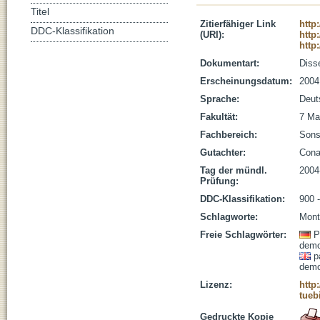
Titel
Zitierfähiger Link
http
DDC-Klassifikation
(URI):
http
http
Dokumentart:
Disse
Erscheinungsdatum:
2004
Sprache:
Deut
Fakultät:
7 Ma
Fachbereich:
Sons
Gutachter:
Cona
Tag der mündl.
2004
Prüfung:
DDC-Klassifikation:
900 
Schlagworte:
Monte
Freie Schlagwörter:
P
demo
p
demo
Lizenz:
http
tueb
Gedruckte Kopie