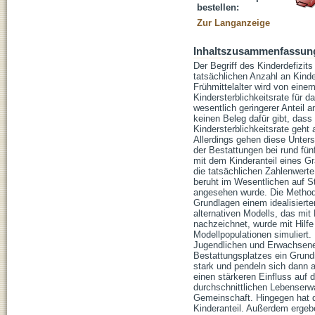
bestellen:
Zur Langanzeige
Inhaltszusammenfassun
Der Begriff des Kinderdefizit
tatsächlichen Anzahl an Kinder
Frühmittelalter wird von eine
Kindersterblichkeitsrate für d
wesentlich geringerer Anteil a
keinen Beleg dafür gibt, dass 
Kindersterblichkeitsrate geht
Allerdings gehen diese Unter
der Bestattungen bei rund fünf
mit dem Kinderanteil eines Gr
die tatsächlichen Zahlenwerte 
beruht im Wesentlichen auf St
angesehen wurde. Die Methodik
Grundlagen einem idealisierte
alternativen Modells, das mit
nachzeichnet, wurde mit Hilfe
Modellpopulationen simuliert.
Jugendlichen und Erwachsenen
Bestattungsplatzes ein Grund
stark und pendeln sich dann au
einen stärkeren Einfluss auf 
durchschnittlichen Lebenserwa
Gemeinschaft. Hingegen hat d
Kinderanteil. Außerdem ergeb