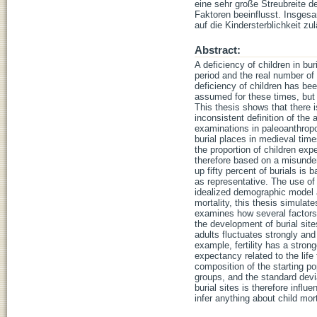
eine sehr große Streubreite d
Faktoren beeinflusst. Insgesa
auf die Kindersterblichkeit zul
Abstract:
A deficiency of children in bu
period and the real number of 
deficiency of children has bee
assumed for these times, but 
This thesis shows that there i
inconsistent definition of the 
examinations in paleoanthropol
burial places in medieval time
the proportion of children exp
therefore based on a misunder
up fifty percent of burials is 
as representative. The use of 
idealized demographic model an
mortality, this thesis simulat
examines how several factors i
the development of burial site
adults fluctuates strongly and 
example, fertility has a strong
expectancy related to the life
composition of the starting po
groups, and the standard devia
burial sites is therefore infl
infer anything about child mort