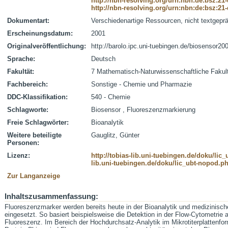
http://nbn-resolving.org/urn:nbn:de:bsz:21
http://nbn-resolving.org/urn:nbn:de:bsz:21
Dokumentart:
Verschiedenartige Ressourcen, nicht textgepr
Erscheinungsdatum:
2001
Originalveröffentlichung:
http://barolo.ipc.uni-tuebingen.de/biosensor20
Sprache:
Deutsch
Fakultät:
7 Mathematisch-Naturwissenschaftliche Fakul
Fachbereich:
Sonstige - Chemie und Pharmazie
DDC-Klassifikation:
540 - Chemie
Schlagworte:
Biosensor , Fluoreszenzmarkierung
Freie Schlagwörter:
Bioanalytik
Weitere beteiligte
Gauglitz, Günter
Personen:
Lizenz:
http://tobias-lib.uni-tuebingen.de/doku/li
lib.uni-tuebingen.de/doku/lic_ubt-nopod.p
Zur Langanzeige
Inhaltszusammenfassung:
Fluoreszenzmarker werden bereits heute in der Bioanalytik und medizinische
eingesetzt. So basiert beispielsweise die Detektion in der Flow-Cytometrie a
Fluoreszenz. Im Bereich der Hochdurchsatz-Analytik im Mikrotiterplattenf