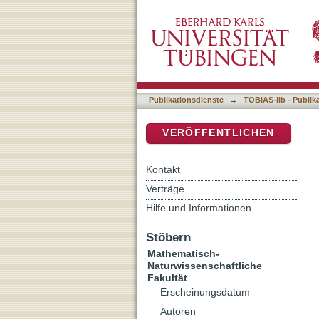
Anwendungen neuer dioden
DSpace Repositorium (Manakin b
Publikationsdienste
→
TOBIAS-lib - Publik
VERÖFFENTLICHEN
Kontakt
Verträge
Hilfe und Informationen
Stöbern
Mathematisch-
Naturwissenschaftliche
Fakultät
Erscheinungsdatum
Autoren