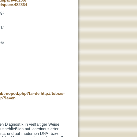
-dspace-482367
-dspace-482364
ägt
01/
tät
c_ubt-nopod.php?la=de
http://tobias-
hp?la=en
n Diagnostik in vielfältiger Weise
usschließlich auf laserinduzierter
ormat und auf modernen DNA- bzw.