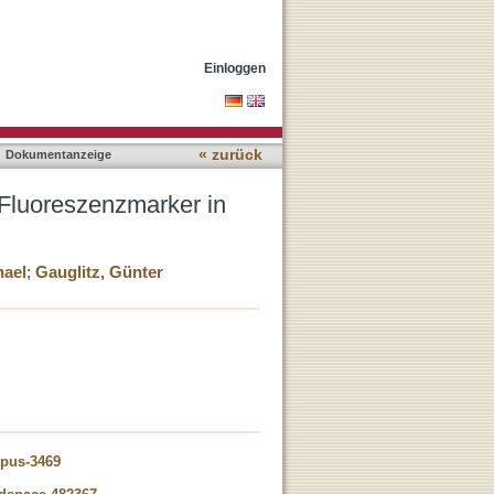
ioanalytik
Einloggen
« zurück
Dokumentanzeige
Fluoreszenzmarker in
hael
;
Gauglitz, Günter
opus-3469