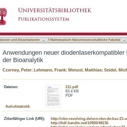
laserkompatibler Fluoreszenzmarker in der B
asiert)
ationen und Dissertationen
→
7 Mathematisch-Naturwissenschaftliche Fakultät
→
Anwendungen neuer diodenlaserkompatibler 
der Bioanalytik
Czerney, Peter
;
Lehmann, Frank
;
Wenzel, Matthias
;
Seidel, Mic
Dateien:
211.pdf
83.4 KB
PDF
Aufrufstatistik
Zitierfähiger Link (URI):
http://nbn-resolving.de/urn:nbn:de:bsz:21-
http://hdl.handle.net/10900/48236