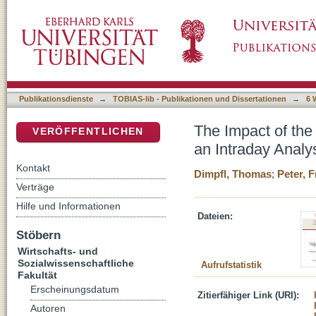
The Impact of the Financial Crisis on Transat
DSpace Repositorium (Manakin basiert)
Publikationsdienste
→
TOBIAS-lib - Publikationen und Dissertationen
→
6 
The Impact of the 
VERÖFFENTLICHEN
an Intraday Analy
Kontakt
Dimpfl, Thomas
;
Peter, F
Verträge
Hilfe und Informationen
Dateien:
Stöbern
Wirtschafts- und
Sozialwissenschaftliche
Aufrufstatistik
Fakultät
Erscheinungsdatum
Zitierfähiger Link (URI):
Autoren