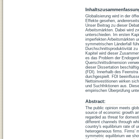
Inhaltszusammenfassun
Globalisierung wird in der öff
Effekte gesehen, andererseits 
Unser Beitrag zu dieser Deba
Arbeitsmärkten. Dabei wird z
unterschieden. Im ersten Kap
imperfekten Arbeitsmärkten u
symmetrischen Länderfall führ
Durchschnittsproduktivität zu
Kapitel wird dieser Zusammenh
es das Problem der Endogenit
Querschnittsdimension verwen
dieser Dissertation beschäfti
(FDI). Innerhalb des Feenstr
durchgespielt. FDI beeinflus
Nettoinvestitionen wirken sic
und Suchfriktionen aus. Diese
empirischen Überprüfung unte
Abstract:
The public opinion meets glob
source of economic growth and 
regarded as threat for domest
different channels through whic
country's equilibrium rate of
heterogeneous firms. Firms' m
symmetric equilibrium we show