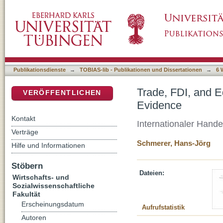
Trade, FDI, and Equilibrium Unemployment:
DSpace Repositorium (Manakin basiert)
Publikationsdienste
→
TOBIAS-lib - Publikationen und Dissertationen
→
6 
Trade, FDI, and 
VERÖFFENTLICHEN
Evidence
Kontakt
Internationaler Hande
Verträge
Schmerer, Hans-Jörg
Hilfe und Informationen
Stöbern
Dateien:
Wirtschafts- und
Sozialwissenschaftliche
Fakultät
Erscheinungsdatum
Aufrufstatistik
Autoren