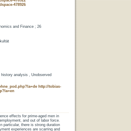
-dspace-478922
-dspace-478926
onomics and Finance ; 26
kultät
 history analysis , Unobserved
c_ohne_pod.php?la=de
http://tobias-
hp?la=en
dence effects for prime-aged men in
employment, and out of labor force.
 particular, there is strong duration
ment experiences are scarring and