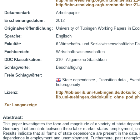
http://nbn-resolving.org/urn:nbn:de:bsz:21
http://nbn-resolving.org/urn:nbn:de:bsz:21
Dokumentart:
Arbeitspapier
Erscheinungsdatum:
2012
Originalveröffentlichung:
University of Tübingen Working Papers in Ec
Sprache:
Englisch
Fakultät:
6 Wirtschafts- und Sozialwissenschaftliche Fa
Fachbereich:
Wirtschaftswissenschaften
DDC-Klassifikation:
310 - Allgemeine Statistiken
Schlagworte:
Beschäftigung
Freie Schlagwörter:
State dependence , Transition data , Event
heterogeneity
Lizenz:
http://tobias-lib.uni-tuebingen.de/doku/li
lib.uni-tuebingen.de/doku/lic_ohne_pod.p
Zur Langanzeige
Abstract:
This paper investigates the form and magnitude of a variety of state depen
Germany. I differentiate between three labor market states: employment, un
Results indicate that all forms of state dependence are present in the data, in
dependence in employment and unemployment. Furthermore, past unemploy