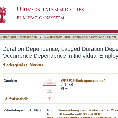
gged Duration Dependence, and Occurrence De
asiert)
ationen und Dissertationen
→
6 Wirtschafts- und Sozialwissenschaftliche Fakultät
Duration Dependence, Lagged Duration Dep
Occurrence Dependence in Individual Employ
Niedergesäss, Markus
Dateien:
WPEF26Niedergesaess.pdf
721. KB
PDF
Aufrufstatistik
Zitierfähiger Link (URI):
http://nbn-resolving.de/urn:nbn:de:bsz:21-
http://hdl.handle.net/10900/47892