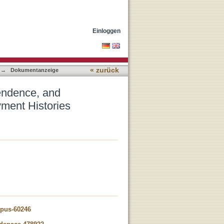
pendence in Individual
Einloggen
« zurück
→
Dokumentanzeige
endence, and
ment Histories
opus-60246