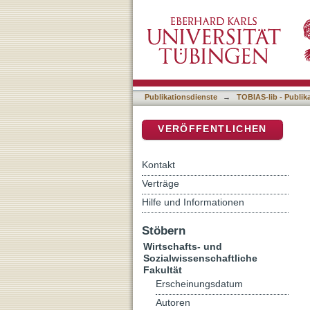
Duration Dependence, La
DSpace Repositorium (Manakin b
Employment Histories
Publikationsdienste
→
TOBIAS-lib - Publik
VERÖFFENTLICHEN
Kontakt
Verträge
Hilfe und Informationen
Stöbern
Wirtschafts- und
Sozialwissenschaftliche
Fakultät
Erscheinungsdatum
Autoren