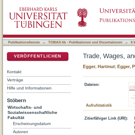
Trade, Wages, and Profits
DSpace Repositorium (Manakin basiert)
Publikationsdienste
→
TOBIAS-lib - Publikationen und Dissertationen
→
6 
Trade, Wages, and
VERÖFFENTLICHEN
Egger, Hartmut
;
Egger, P
Kontakt
Verträge
Dateien:
Hilfe und Informationen
Stöbern
Aufrufstatistik
Wirtschafts- und
Sozialwissenschaftliche
Fakultät
Zitierfähiger Link (URI):
Erscheinungsdatum
Autoren