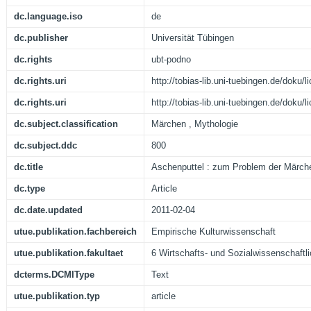
dc.language.iso
de
dc.publisher
Universität Tübingen
dc.rights
ubt-podno
dc.rights.uri
http://tobias-lib.uni-tuebingen.de/doku
dc.rights.uri
http://tobias-lib.uni-tuebingen.de/doku
dc.subject.classification
Märchen , Mythologie
dc.subject.ddc
800
dc.title
Aschenputtel : zum Problem der Märch
dc.type
Article
dc.date.updated
2011-02-04
utue.publikation.fachbereich
Empirische Kulturwissenschaft
utue.publikation.fakultaet
6 Wirtschafts- und Sozialwissenschaftli
dcterms.DCMIType
Text
utue.publikation.typ
article