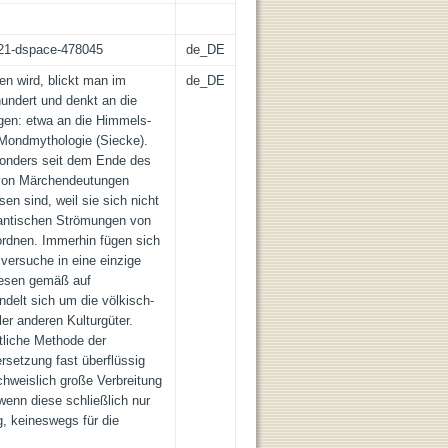
z:21-dspace-478045
de_DE
 wird, blickt man im
de_DE
undert und denkt an die
gen: etwa an die Himmels-
Mondmythologie (Siecke).
sonders seit dem Ende des
 von Märchendeutungen
en sind, weil sie sich nicht
mantischen Strömungen von
rdnen. Immerhin fügen sich
versuche in eine einzige
 Wesen gemäß auf
ndelt sich um die völkisch-
er anderen Kulturgüter.
tliche Methode der
setzung fast überflüssig
chweislich große Verbreitung
wenn diese schließlich nur
, keineswegs für die