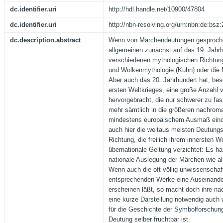
dc.identifier.uri
http://hdl.handle.net/10900/47804
dc.identifier.uri
http://nbn-resolving.org/urn:nbn:de:bs
dc.description.abstract
Wenn von Märchendeutungen gesprochen
allgemeinen zunächst auf das 19. Jahrh
verschiedenen mythologischen Richtun
und Wolkenmythologie (Kuhn) oder die 
Aber auch das 20. Jahrhundert hat, be
ersten Weltkrieges, eine große Anzahl
hervorgebracht, die nur schwerer zu fass
mehr sämtlich in die größeren nachro
mindestens europäischem Ausmaß eino
auch hier die weitaus meisten Deutungs
Richtung, die freilich ihrem innersten
übernationale Geltung verzichtet: Es ha
nationale Auslegung der Märchen wie all
Wenn auch die oft völlig unwissenschaf
entsprechenden Werke eine Auseinander
erscheinen läßt, so macht doch ihre na
eine kurze Darstellung notwendig auch 
für die Geschichte der Symbolforschung
Deutung selber fruchtbar ist.