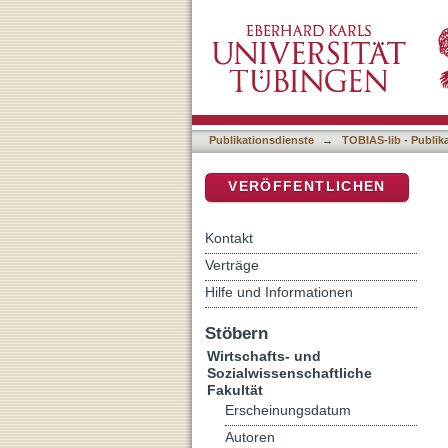
Aschenputtel : zum Prob
DSpace Repositorium (Manakin b
Publikationsdienste
→
TOBIAS-lib - Publik
VERÖFFENTLICHEN
Kontakt
Verträge
Hilfe und Informationen
Stöbern
Wirtschafts- und
Sozialwissenschaftliche
Fakultät
Erscheinungsdatum
Autoren