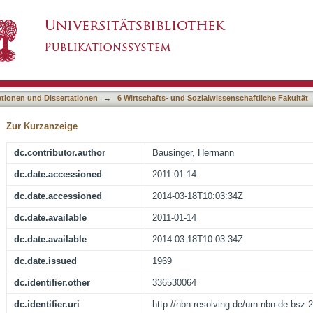
lem der Märchensymbolik
asiert)
ationen und Dissertationen
→
6 Wirtschafts- und Sozialwissenschaftliche Fakultät
Zur Kurzanzeige
dc.contributor.author
Bausinger, Hermann
dc.date.accessioned
2011-01-14
dc.date.accessioned
2014-03-18T10:03:34Z
dc.date.available
2011-01-14
dc.date.available
2014-03-18T10:03:34Z
dc.date.issued
1969
dc.identifier.other
336530064
dc.identifier.uri
http://nbn-resolving.de/urn:nbn:de:bsz