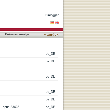
Einloggen
« zurück
→
Dokumentanzeige
de_DE
de_DE
de_DE
de_DE
de_DE
:21-opus-53423
de_DE