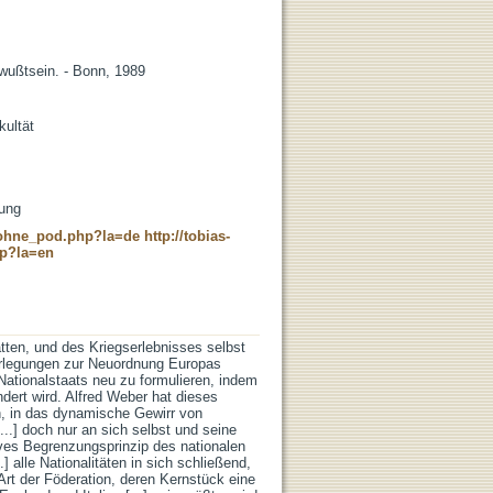
wußtsein. - Bonn, 1989
kultät
lung
c_ohne_pod.php?la=de
http://tobias-
hp?la=en
tten, und des Kriegserlebnisses selbst
berlegungen zur Neuordnung Europas
Nationalstaats neu zu formulieren, indem
dert wird. Alfred Weber hat dieses
h, in das dynamische Gewirr von
..] doch nur an sich selbst und seine
ives Begrenzungsprinzip des nationalen
alle Nationalitäten in sich schließend,
Art der Föderation, deren Kernstück eine