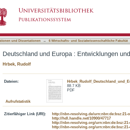
 Entwicklungen und Perspektiven
asiert)
ationen und Dissertationen
→
6 Wirtschafts- und Sozialwissenschaftliche Fakultät
Deutschland und Europa : Entwicklungen und
Hrbek, Rudolf
Dateien:
Hrbek_Rudolf_Deutschland_und_Eu
88.7 KB
PDF
Aufrufstatistik
Zitierfähiger Link (URI):
http://nbn-resolving.de/urn:nbn:de:bsz:21-
http://hdl.handle.net/10900/47717
http://nbn-resolving.org/urn:nbn:de:bsz:21
http://nbn-resolving.org/urn:nbn:de:bsz:21