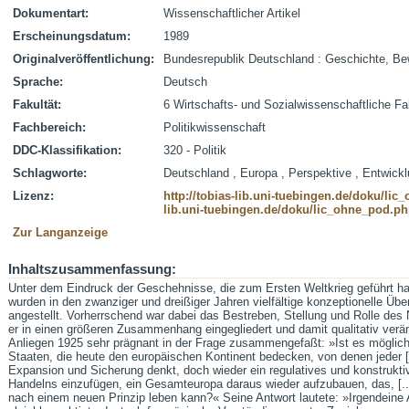
Dokumentart:
Wissenschaftlicher Artikel
Erscheinungsdatum:
1989
Originalveröffentlichung:
Bundesrepublik Deutschland : Geschichte, Be
Sprache:
Deutsch
Fakultät:
6 Wirtschafts- und Sozialwissenschaftliche Fa
Fachbereich:
Politikwissenschaft
DDC-Klassifikation:
320 - Politik
Schlagworte:
Deutschland , Europa , Perspektive , Entwick
Lizenz:
http://tobias-lib.uni-tuebingen.de/doku/li
lib.uni-tuebingen.de/doku/lic_ohne_pod.p
Zur Langanzeige
Inhaltszusammenfassung:
Unter dem Eindruck der Geschehnisse, die zum Ersten Weltkrieg geführt ha
wurden in den zwanziger und dreißiger Jahren vielfältige konzeptionelle Ü
angestellt. Vorherrschend war dabei das Bestreben, Stellung und Rolle des 
er in einen größeren Zusammenhang eingegliedert und damit qualitativ verän
Anliegen 1925 sehr prägnant in der Frage zusammengefaßt: »Ist es möglic
Staaten, die heute den europäischen Kontinent bedecken, von denen jeder [.
Expansion und Sicherung denkt, doch wieder ein regulatives und konstrukt
Handelns einzufügen, ein Gesamteuropa daraus wieder aufzubauen, das, [...] 
nach einem neuen Prinzip leben kann?« Seine Antwort lautete: »Irgendeine 