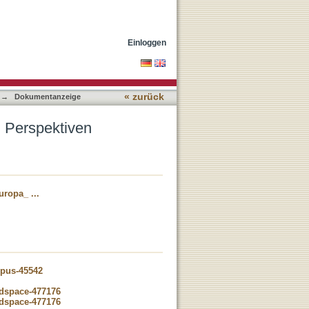
Einloggen
« zurück
→
Dokumentanzeige
 Perspektiven
ropa_ ...
opus-45542
-dspace-477176
-dspace-477176