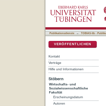
Deutschland und Europa :
DSpace Repositorium (Manakin b
Publikationsdienste
→
TOBIAS-lib - Publik
VERÖFFENTLICHEN
Kontakt
Verträge
Hilfe und Informationen
Stöbern
Wirtschafts- und
Sozialwissenschaftliche
Fakultät
Erscheinungsdatum
Autoren