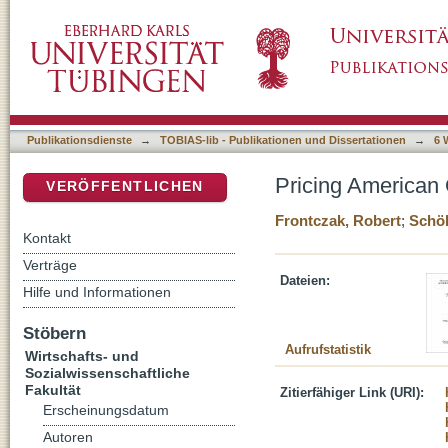
Pricing American Options with Mellin Transf
DSpace Repositorium (Manakin basiert)
Publikationsdienste
→
TOBIAS-lib - Publikationen und Dissertationen
→
6 
Pricing American 
VERÖFFENTLICHEN
Frontczak, Robert
;
Schöb
Kontakt
Verträge
Dateien:
Hilfe und Informationen
Stöbern
Aufrufstatistik
Wirtschafts- und
Sozialwissenschaftliche
Fakultät
Zitierfähiger Link (URI):
Erscheinungsdatum
Autoren