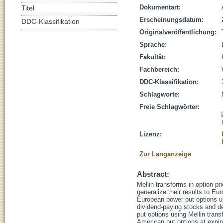
Dokumentart:
Titel
Erscheinungsdatum:
DDC-Klassifikation
Originalveröffentlichung:
Sprache:
Fakultät:
Fachbereich:
DDC-Klassifikation:
Schlagworte:
Freie Schlagwörter:
Lizenz:
Zur Langanzeige
Abstract:
Mellin transforms in option pr
generalize their results to E
European power put options usi
dividend-paying stocks and de
put options using Mellin tran
American put options at expiry