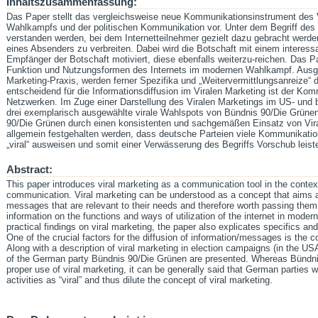
Inhaltszusammenfassung:
Das Paper stellt das vergleichsweise neue Kommunikationsinstrument des 
Wahlkampfs und der politischen Kommunikation vor. Unter dem Begriff des 
verstanden werden, bei dem Internetteilnehmer gezielt dazu gebracht werd
eines Absenders zu verbreiten. Dabei wird die Botschaft mit einem interess
Empfänger der Botschaft motiviert, diese ebenfalls weiterzu-reichen. Das P
Funktion und Nutzungsformen des Internets im modernen Wahlkampf. Ausgeh
Marketing-Praxis, werden ferner Spezifika und „Weitervermittlungsanreize“ d
entscheidend für die Informationsdiffusion im Viralen Marketing ist der Kom
Netzwerken. Im Zuge einer Darstellung des Viralen Marketings im US- un
drei exemplarisch ausgewählte virale Wahlspots von Bündnis 90/Die Grünen
90/Die Grünen durch einen konsistenten und sachgemäßen Einsatz von Vir
allgemein festgehalten werden, dass deutsche Parteien viele Kommunikat
„viral“ ausweisen und somit einer Verwässerung des Begriffs Vorschub leist
Abstract:
This paper introduces viral marketing as a communication tool in the contex
communication. Viral marketing can be understood as a concept that aims at
messages that are relevant to their needs and therefore worth passing the
information on the functions and ways of utilization of the internet in mode
practical findings on viral marketing, the paper also explicates specifics and
One of the crucial factors for the diffusion of information/messages is the 
Along with a description of viral marketing in election campaigns (in the U
of the German party Bündnis 90/Die Grünen are presented. Whereas Bündn
proper use of viral marketing, it can be generally said that German partie
activities as “viral” and thus dilute the concept of viral marketing.