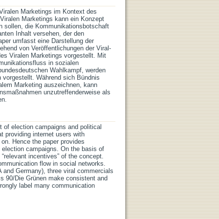
Viralen Marketings im Kontext des
Viralen Marketings kann ein Konzept
en sollen, die Kommunikationsbotschaft
anten Inhalt versehen, der den
aper umfasst eine Darstellung der
end von Veröffentlichungen der Viral-
es Viralen Marketings vorgestellt. Mit
munikationsfluss in sozialen
d bundesdeutschen Wahlkampf, werden
 vorgestellt. Während sich Bündnis
alem Marketing auszeichnen, kann
ionsmaßnahmen unzutreffenderweise als
en.
t of election campaigns and political
 providing internet users with
m on. Hence the paper provides
rn election campaigns. On the basis of
 “relevant incentives” of the concept.
communication flow in social networks.
SA and Germany), three viral commercials
is 90/Die Grünen make consistent and
s wrongly label many communication