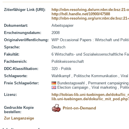
Zitierfähiger Link (URI):
http://nbn-resolving.de/urn:nbn:de:bsz:21-
http://hdl.handle.net/10900/47588
http://nbn-resolving.org/urn:nbn:de:bsz:21
Dokumentart:
Arbeitspapier
Erscheinungsdatum:
2008
Originalveröffentlichung:
WIP Occasional Papers : Wirtschaft und Politi
Sprache:
Deutsch
Fakultät:
6 Wirtschafts- und Sozialwissenschaftliche Fa
Fachbereich:
Politikwissenschaft
DDC-Klassifikation:
320 - Politik
Schlagworte:
Wahlkampf , Politische Kommunikation , Viral
Freie Schlagwörter:
Bundestagswahl , Permanent campaigning
Election campaign , Viral marketing , Poli
Lizenz:
http://tobias-lib.uni-tuebingen.de/doku/li
lib.uni-tuebingen.de/doku/lic_mit_pod.php
Gedruckte Kopie
Print-on-Demand
bestellen:
Zur Langanzeige