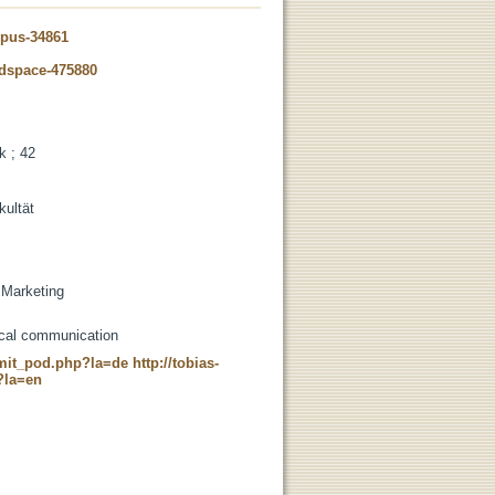
opus-34861
-dspace-475880
k ; 42
kultät
 Marketing
tical communication
c_mit_pod.php?la=de
http://tobias-
?la=en