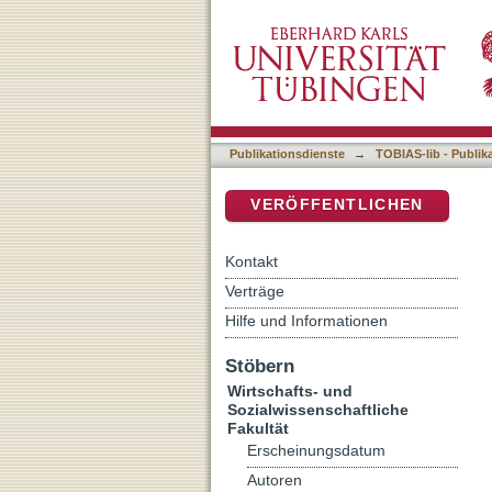
„Schräg, schrill, dreckig
DSpace Repositorium (Manakin b
Wahlkampfs
Publikationsdienste
→
TOBIAS-lib - Publik
VERÖFFENTLICHEN
Kontakt
Verträge
Hilfe und Informationen
Stöbern
Wirtschafts- und
Sozialwissenschaftliche
Fakultät
Erscheinungsdatum
Autoren