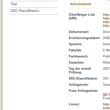
Titel
Aufrufstatistik
DDC-Klassifikation
Zitierfähiger Link
http
(URI):
http
http
http
Dokumentart:
Disse
Erscheinungsdatum:
2006
Sprache:
Deut
Fakultät:
6 Wi
Fachbereich:
Poli
Gutachter:
Rittb
Tag der mündl.
2007
Prüfung:
DDC-Klassifikation:
320 -
Schlagworte:
Sprac
Freie Schlagwörter:
G
Euro
Lizenz:
http
tueb