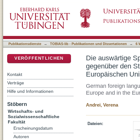
Die auswärtige Sprachpolitik der Bundesrepu
DSpace Repositorium (Manakin basiert)
Südosteuropas und in der Europäischen Union
Publikationsdienste
→
TOBIAS-lib - Publikationen und Dissertationen
→
6 
Die auswärtige Sp
VERÖFFENTLICHEN
gegenüber den Sta
Europäischen Unio
Kontakt
Verträge
German foreign langu
Hilfe und Informationen
Europe and in the Eu
Stöbern
Andrei, Verena
Wirtschafts- und
Sozialwissenschaftliche
Fakultät
Dateien:
Erscheinungsdatum
Autoren