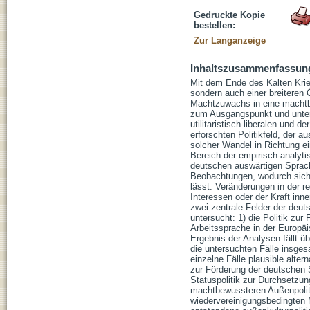
Gedruckte Kopie
bestellen:
Zur Langanzeige
Inhaltszusammenfassun
Mit dem Ende des Kalten Krie
sondern auch einer breiteren 
Machtzuwachs in eine machtbe
zum Ausgangspunkt und untersu
utilitaristisch-liberalen und d
erforschten Politikfeld, der a
solcher Wandel in Richtung ein
Bereich der empirisch-analytis
deutschen auswärtigen Sprach
Beobachtungen, wodurch sich 
lässt: Veränderungen in der r
Interessen oder der Kraft inne
zwei zentrale Felder der deuts
untersucht: 1) die Politik zu
Arbeitssprache in der Europäi
Ergebnis der Analysen fällt üb
die untersuchten Fälle insges
einzelne Fälle plausible alte
zur Förderung der deutschen 
Statuspolitik zur Durchsetzu
machtbewussteren Außenpoliti
wiedervereinigungsbedingten 