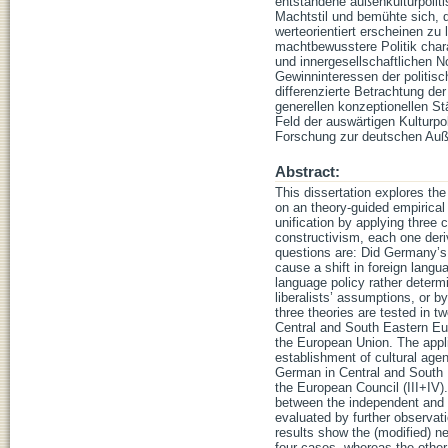
entstandene außenkulturpoliti
Machtstil und bemühte sich, 
werteorientiert erscheinen zu
machtbewusstere Politik chara
und innergesellschaftlichen 
Gewinninteressen der politisc
differenzierte Betrachtung der
generellen konzeptionellen S
Feld der auswärtigen Kulturpo
Forschung zur deutschen Auße
Abstract:
This dissertation explores t
on an theory-guided empirical
unification by applying three c
constructivism, each one deriv
questions are: Did Germany’s 
cause a shift in foreign lang
language policy rather determi
liberalists’ assumptions, or b
three theories are tested in t
Central and South Eastern Eur
the European Union. The appli
establishment of cultural age
German in Central and South 
the European Council (III+IV).
between the independent and d
evaluated by further observati
results show the (modified) ne
four cases, whereas the other