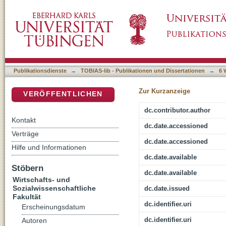
Analyzing ordered categorical data derived fro
DSpace Repositorium (Manakin basiert)
Publikationsdienste
→
TOBIAS-lib - Publikationen und Dissertationen
→
6 
Zur Kurzanzeige
VERÖFFENTLICHEN
dc.contributor.author
Kontakt
dc.date.accessioned
Verträge
dc.date.accessioned
Hilfe und Informationen
dc.date.available
Stöbern
dc.date.available
Wirtschafts- und
Sozialwissenschaftliche
dc.date.issued
Fakultät
dc.identifier.uri
Erscheinungsdatum
dc.identifier.uri
Autoren