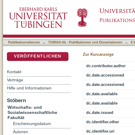
Das Menschenbild in den Wirtschaftswissen
DSpace Repositorium (Manakin basiert)
Publikationsdienste
→
TOBIAS-lib - Publikationen und Dissertationen
→
6 
Zur Kurzanzeige
VERÖFFENTLICHEN
dc.contributor.author
Kontakt
dc.date.accessioned
Verträge
dc.date.accessioned
Hilfe und Informationen
dc.date.available
Stöbern
dc.date.available
Wirtschafts- und
Sozialwissenschaftliche
dc.date.issued
Fakultät
dc.identifier.other
Erscheinungsdatum
dc.identifier.uri
Autoren