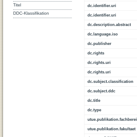
Titel
dc.identifier.uri
DDC-Klassifikation
dc.identifier.uri
dc.description.abstract
dc.language.iso
dc.publisher
dc.rights
dc.rights.uri
dc.rights.uri
dc.subject.classification
dc.subject.ddc
dc.title
dc.type
utue.publikation.fachbere
utue.publikation.fakultaet