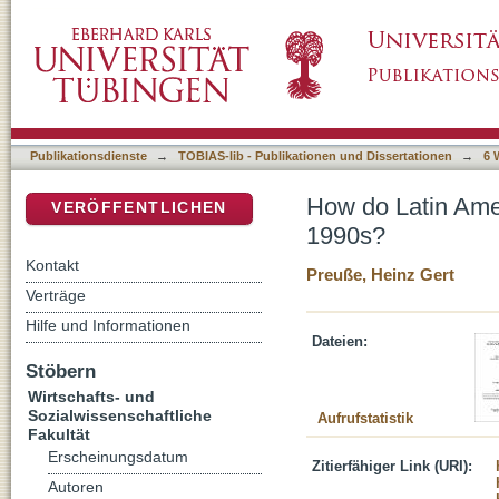
How do Latin Americans think about the eco
DSpace Repositorium (Manakin basiert)
Publikationsdienste
→
TOBIAS-lib - Publikationen und Dissertationen
→
6 
How do Latin Amer
VERÖFFENTLICHEN
1990s?
Kontakt
Preuße, Heinz Gert
Verträge
Hilfe und Informationen
Dateien:
Stöbern
Wirtschafts- und
Sozialwissenschaftliche
Aufrufstatistik
Fakultät
Erscheinungsdatum
Zitierfähiger Link (URI):
Autoren