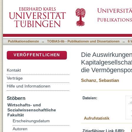
Die Auswirkungen alternativer Gewinnverwe
DSpace Repositorium (Manakin basiert)
Halbeinkünfteverfahrens - auf die Vermögen
Publikationsdienste
→
TOBIAS-lib - Publikationen und Dissertationen
→
6 
Die Auswirkungen
VERÖFFENTLICHEN
Kapitalgesellscha
die Vermögenspos
Kontakt
Verträge
Schanz, Sebastian
Hilfe und Informationen
Stöbern
Dateien:
Wirtschafts- und
Sozialwissenschaftliche
Fakultät
Aufrufstatistik
Erscheinungsdatum
Autoren
Zitierfähiger Link (URI):