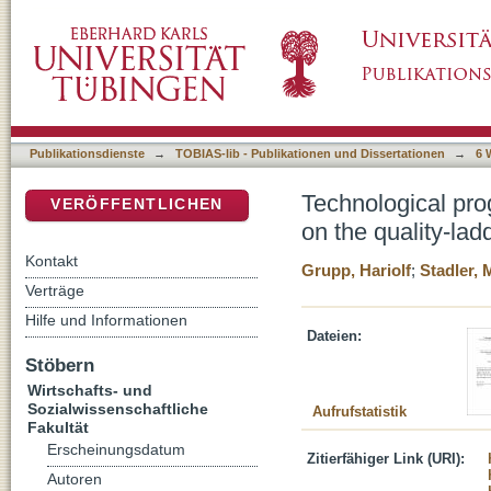
Technological progress and market growth: an
DSpace Repositorium (Manakin basiert)
approach
Publikationsdienste
→
TOBIAS-lib - Publikationen und Dissertationen
→
6 
Technological pro
VERÖFFENTLICHEN
on the quality-la
Kontakt
Grupp, Hariolf
;
Stadler, 
Verträge
Hilfe und Informationen
Dateien:
Stöbern
Wirtschafts- und
Sozialwissenschaftliche
Aufrufstatistik
Fakultät
Erscheinungsdatum
Zitierfähiger Link (URI):
Autoren