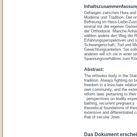
Inhaltszusammenfassun
Gefangen zwischen Hora und T
Moderne und Tradition. Der or
Befreiung im Hass-Liebe-Zust
einmal mit der eigenen Gemei
der Orthodoxie. Manche Anhän
wählen andere den Weg der Ra
Erfahrungsperspektiven und se
Schwangerschaft, Tod und Med
Gewichtungsanteilen. Sie solle
anderen will ich sie in einer
Spannungsverhältnis zum Körpe
Abstract:
The orthodox body in the Sta
tradition. Always fighting on 
freedom in a love-hate relatio
own community, and the extern
reform laws pertaining to thei
´ perspectives on bodily experi
bathing, recurrent pregnancy, 
theoretical foundations of thes
extensive and differentiated 
that of secular Jews.
Das Dokument erschein