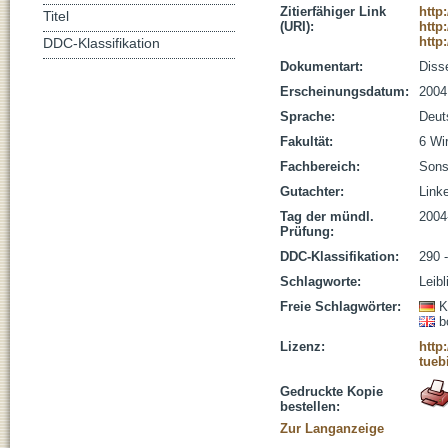
Zitierfähiger Link
http
Titel
(URI):
http
http
DDC-Klassifikation
Dokumentart:
Disse
Erscheinungsdatum:
2004
Sprache:
Deut
Fakultät:
6 Wi
Fachbereich:
Sons
Gutachter:
Linke
Tag der mündl.
2004
Prüfung:
DDC-Klassifikation:
290 
Schlagworte:
Leibl
Freie Schlagwörter:
K
b
Lizenz:
http
tueb
Gedruckte Kopie
bestellen:
Zur Langanzeige