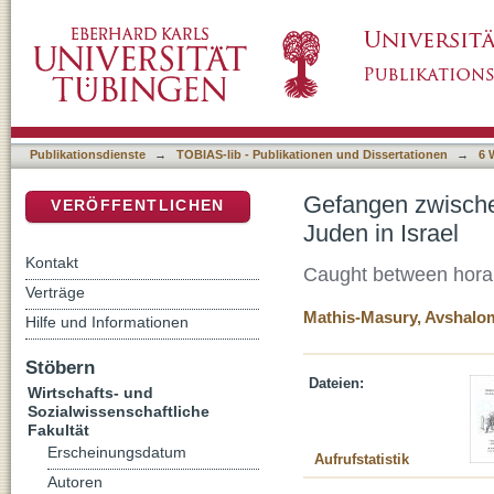
Gefangen zwischen Hora und Tora - Körperlic
DSpace Repositorium (Manakin basiert)
Publikationsdienste
→
TOBIAS-lib - Publikationen und Dissertationen
→
6 
Gefangen zwischen
VERÖFFENTLICHEN
Juden in Israel
Kontakt
Caught between hora a
Verträge
Mathis-Masury, Avshalom
Hilfe und Informationen
Stöbern
Dateien:
Wirtschafts- und
Sozialwissenschaftliche
Fakultät
Erscheinungsdatum
Aufrufstatistik
Autoren