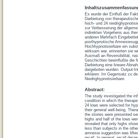
Inhaltszusammenfassun
Es wurde der Einfluß der Fak
Darbietung von therapeutisch
hoch- und 24 niedrighypnoti
zur Verbesserung der allgeme
indirekten Vorgehens aus ther
anderen Mehrfach Eingebettet 
posthypnotische Amnesiesugge
Hochhypnotisierbare ein subs
wirksam war, erinnerten sie w
Ausmaß an Reversibilität, n
Geschichten beeinflußte die f
Darbietung eine lineare Abnah
dargeboten wurden. Output-Int
erklären. Im Gegensatz zu de
Niedrighypnotisierbare.
Abstract:
The study investigated the inf
condition in which the therape
24 lows were selected for hyp
their general well-being. Ther
the stories were presented se
highs and half of the lows we
revealed that only highs show
less than subjects in the other
amnesia suggestion was lifte
recall. In general, recall decr