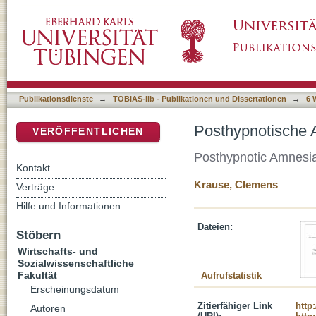
Posthypnotische Amnesie für therapeutische
DSpace Repositorium (Manakin basiert)
Publikationsdienste
→
TOBIAS-lib - Publikationen und Dissertationen
→
6 
Posthypnotische 
VERÖFFENTLICHEN
Posthypnotic Amnesia 
Kontakt
Krause, Clemens
Verträge
Hilfe und Informationen
Dateien:
Stöbern
Wirtschafts- und
Sozialwissenschaftliche
Fakultät
Aufrufstatistik
Erscheinungsdatum
Zitierfähiger Link
http
Autoren