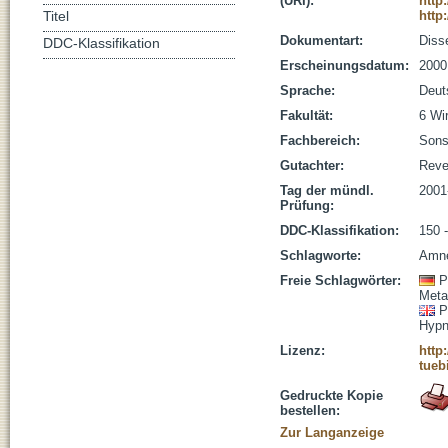
(URI):
http
http
Titel
Dokumentart:
Disse
DDC-Klassifikation
Erscheinungsdatum:
2000
Sprache:
Deut
Fakultät:
6 Wi
Fachbereich:
Sons
Gutachter:
Reve
Tag der mündl.
2001
Prüfung:
DDC-Klassifikation:
150 
Schlagworte:
Amne
Freie Schlagwörter:
P
Meta
P
Hypn
Lizenz:
http
tueb
Gedruckte Kopie
bestellen:
Zur Langanzeige