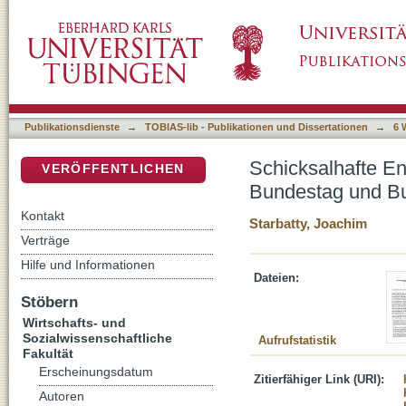
Schicksalhafte Entscheidung und politische
DSpace Repositorium (Manakin basiert)
Publikationsdienste
→
TOBIAS-lib - Publikationen und Dissertationen
→
6 
Schicksalhafte En
VERÖFFENTLICHEN
Bundestag und B
Kontakt
Starbatty, Joachim
Verträge
Hilfe und Informationen
Dateien:
Stöbern
Wirtschafts- und
Sozialwissenschaftliche
Aufrufstatistik
Fakultät
Erscheinungsdatum
Zitierfähiger Link (URI):
Autoren