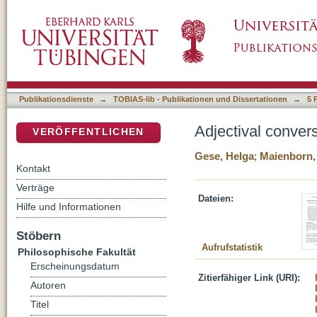
Adjectival conversion of unaccusatives in G
DSpace Repositorium (Manakin basiert)
Publikationsdienste
→
TOBIAS-lib - Publikationen und Dissertationen
→
5 
Adjectival conver
VERÖFFENTLICHEN
Gese, Helga
;
Maienborn,
Kontakt
Verträge
Dateien:
Hilfe und Informationen
Stöbern
Aufrufstatistik
Philosophische Fakultät
Erscheinungsdatum
Zitierfähiger Link (URI):
Autoren
Titel