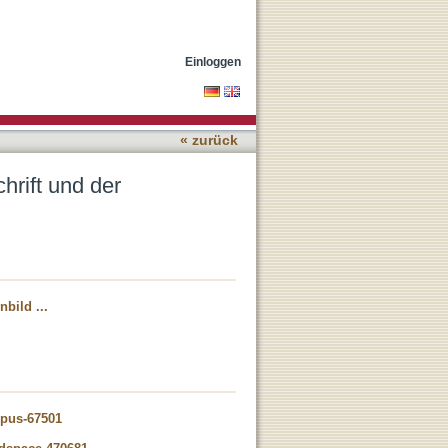
ache
Einloggen
« zurück
hrift und der
bild ...
opus-67501