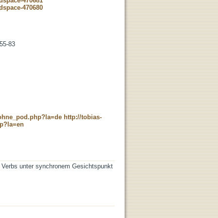
-dspace-470681
-dspace-470680
 55-83
c_ohne_pod.php?la=de
http://tobias-
hp?la=en
en Verbs unter synchronem Gesichtspunkt