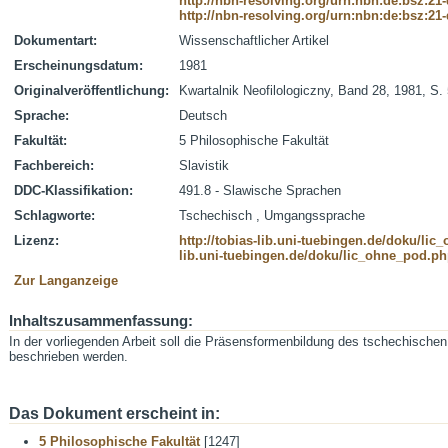
http://nbn-resolving.org/urn:nbn:de:bsz:21
http://nbn-resolving.org/urn:nbn:de:bsz:21
Dokumentart:
Wissenschaftlicher Artikel
Erscheinungsdatum:
1981
Originalveröffentlichung:
Kwartalnik Neofilologiczny, Band 28, 1981, S.
Sprache:
Deutsch
Fakultät:
5 Philosophische Fakultät
Fachbereich:
Slavistik
DDC-Klassifikation:
491.8 - Slawische Sprachen
Schlagworte:
Tschechisch , Umgangssprache
Lizenz:
http://tobias-lib.uni-tuebingen.de/doku/li
lib.uni-tuebingen.de/doku/lic_ohne_pod.p
Zur Langanzeige
Inhaltszusammenfassung:
In der vorliegenden Arbeit soll die Präsensformenbildung des tschechisch
beschrieben werden.
Das Dokument erscheint in:
5 Philosophische Fakultät
[1247]