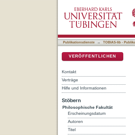
Die Präsensformbildung d
DSpace Repositorium (Manakin b
Publikationsdienste
→
TOBIAS-lib - Publik
VERÖFFENTLICHEN
Kontakt
Verträge
Hilfe und Informationen
Stöbern
Philosophische Fakultät
Erscheinungsdatum
Autoren
Titel