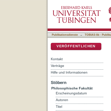
'Was bildet aber, stiften d
DSpace Repositorium (Manakin b
Publikationsdienste
→
TOBIAS-lib - Publik
VERÖFFENTLICHEN
Kontakt
Verträge
Hilfe und Informationen
Stöbern
Philosophische Fakultät
Erscheinungsdatum
Autoren
Titel