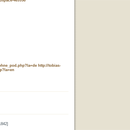
-dspace-469998
c_ohne_pod.php?la=de
http://tobias-
hp?la=en
1842]