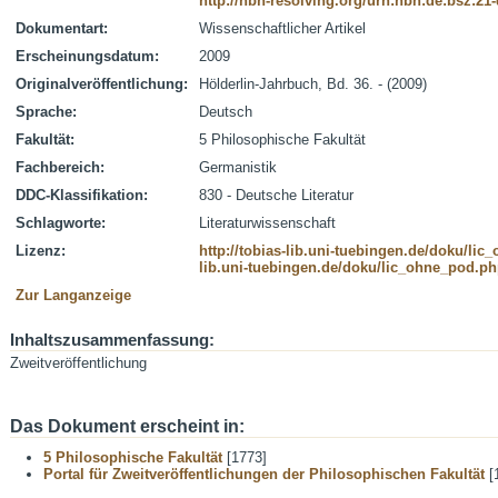
http://nbn-resolving.org/urn:nbn:de:bsz:21
Dokumentart:
Wissenschaftlicher Artikel
Erscheinungsdatum:
2009
Originalveröffentlichung:
Hölderlin-Jahrbuch, Bd. 36. - (2009)
Sprache:
Deutsch
Fakultät:
5 Philosophische Fakultät
Fachbereich:
Germanistik
DDC-Klassifikation:
830 - Deutsche Literatur
Schlagworte:
Literaturwissenschaft
Lizenz:
http://tobias-lib.uni-tuebingen.de/doku/li
lib.uni-tuebingen.de/doku/lic_ohne_pod.p
Zur Langanzeige
Inhaltszusammenfassung:
Zweitveröffentlichung
Das Dokument erscheint in:
5 Philosophische Fakultät
[1773]
Portal für Zweitveröffentlichungen der Philosophischen Fakultät
[