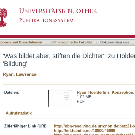
ie Dichter': zu Hölderlins Konzeption von 'Bildu
asiert)
ationen und Dissertationen
→
5 Philosophische Fakultät
→
Dokumentanzeige
'Was bildet aber, stiften die Dichter': zu Höld
'Bildung'
Ryan, Lawrence
Dateien:
Ryan_Hoelderlins_Konzeption.
1.02 MB
PDF
Aufrufstatistik
Zitierfähiger Link (URI):
http://nbn-resolving.de/urn:nbn:de:bsz:21-
http://hdl.handle.net/10900/46999