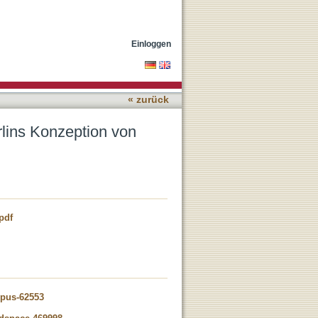
ng'
Einloggen
« zurück
erlins Konzeption von
pdf
opus-62553