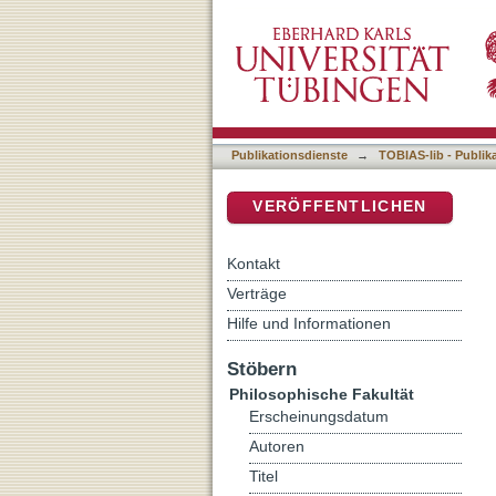
Thesen zum Verhältnis von
DSpace Repositorium (Manakin b
Publikationsdienste
→
TOBIAS-lib - Publik
VERÖFFENTLICHEN
Kontakt
Verträge
Hilfe und Informationen
Stöbern
Philosophische Fakultät
Erscheinungsdatum
Autoren
Titel