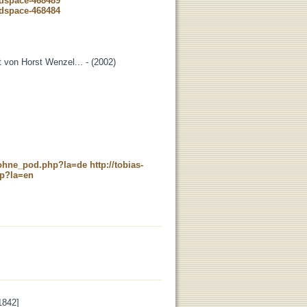
-dspace-468489
-dspace-468484
 von Horst Wenzel... - (2002)
c_ohne_pod.php?la=de
http://tobias-
hp?la=en
1842]