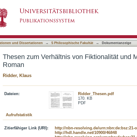
 Fiktionalität und Medialität im höfischen Ro
asiert)
ationen und Dissertationen
→
5 Philosophische Fakultät
→
Dokumentanzeige
Thesen zum Verhältnis von Fiktionalität und M
Roman
Ridder, Klaus
Dateien:
Ridder_Thesen.pdf
170. KB
PDF
Aufrufstatistik
Zitierfähiger Link (URI):
http://nbn-resolving.de/urn:nbn:de:bsz:21-
http://hdl.handle.net/10900/46848