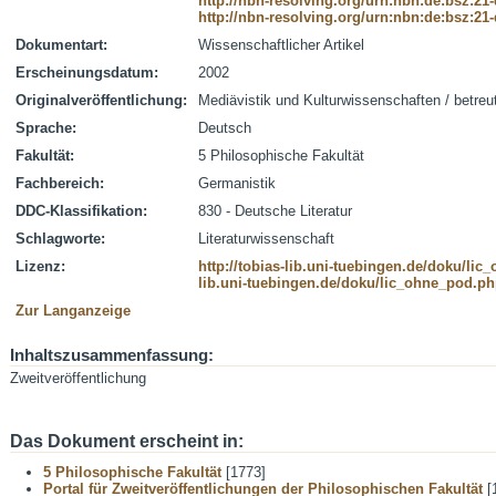
http://nbn-resolving.org/urn:nbn:de:bsz:21
http://nbn-resolving.org/urn:nbn:de:bsz:21
Dokumentart:
Wissenschaftlicher Artikel
Erscheinungsdatum:
2002
Originalveröffentlichung:
Mediävistik und Kulturwissenschaften / betreut
Sprache:
Deutsch
Fakultät:
5 Philosophische Fakultät
Fachbereich:
Germanistik
DDC-Klassifikation:
830 - Deutsche Literatur
Schlagworte:
Literaturwissenschaft
Lizenz:
http://tobias-lib.uni-tuebingen.de/doku/li
lib.uni-tuebingen.de/doku/lic_ohne_pod.p
Zur Langanzeige
Inhaltszusammenfassung:
Zweitveröffentlichung
Das Dokument erscheint in:
5 Philosophische Fakultät
[1773]
Portal für Zweitveröffentlichungen der Philosophischen Fakultät
[