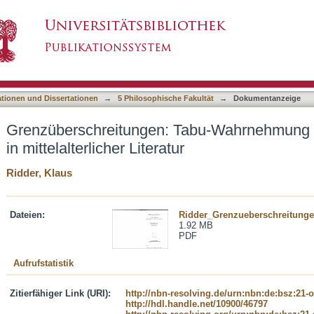
bu-Wahrnehmung und Lach-Inszenierung in mitt
asiert)
ationen und Dissertationen
→
5 Philosophische Fakultät
→
Dokumentanzeige
Grenzüberschreitungen: Tabu-Wahrnehmung 
in mittelalterlicher Literatur
Ridder, Klaus
Dateien:
Ridder_Grenzueberschreitunge
1.92 MB
PDF
Aufrufstatistik
Zitierfähiger Link (URI):
http://nbn-resolving.de/urn:nbn:de:bsz:21-
http://hdl.handle.net/10900/46797