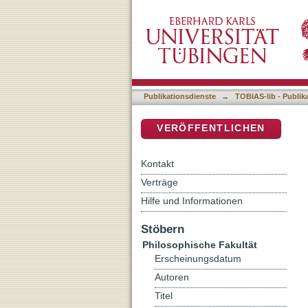
Grenzüberschreitungen: Ta
DSpace Repositorium (Manakin b
Publikationsdienste
→
TOBIAS-lib - Publik
VERÖFFENTLICHEN
Kontakt
Verträge
Hilfe und Informationen
Stöbern
Philosophische Fakultät
Erscheinungsdatum
Autoren
Titel