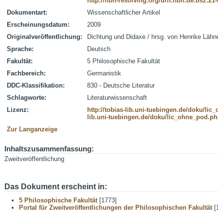
http://nbn-resolving.org/urn:nbn:de:bsz:21
Dokumentart:
Wissenschaftlicher Artikel
Erscheinungsdatum:
2009
Originalveröffentlichung:
Dichtung und Didaxe / hrsg. von Henrike Lähn
Sprache:
Deutsch
Fakultät:
5 Philosophische Fakultät
Fachbereich:
Germanistik
DDC-Klassifikation:
830 - Deutsche Literatur
Schlagworte:
Literaturwissenschaft
Lizenz:
http://tobias-lib.uni-tuebingen.de/doku/li
lib.uni-tuebingen.de/doku/lic_ohne_pod.p
Zur Langanzeige
Inhaltszusammenfassung:
Zweitveröffentlichung
Das Dokument erscheint in:
5 Philosophische Fakultät
[1773]
Portal für Zweitveröffentlichungen der Philosophischen Fakultät
[