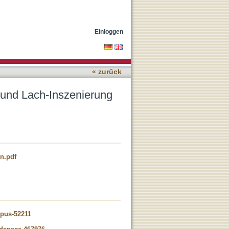
elalterlicher Literatur
Einloggen
« zurück
und Lach-Inszenierung
n.pdf
opus-52211