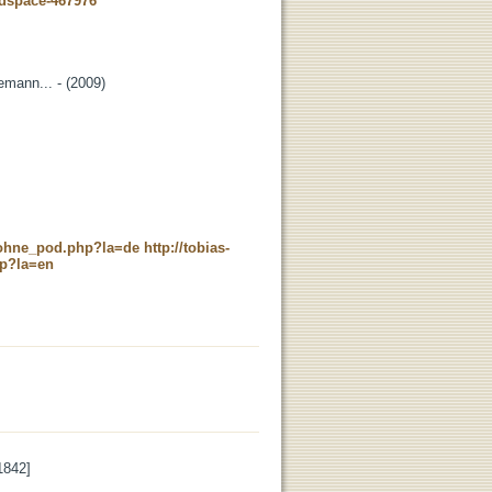
-dspace-467976
emann... - (2009)
c_ohne_pod.php?la=de
http://tobias-
hp?la=en
1842]