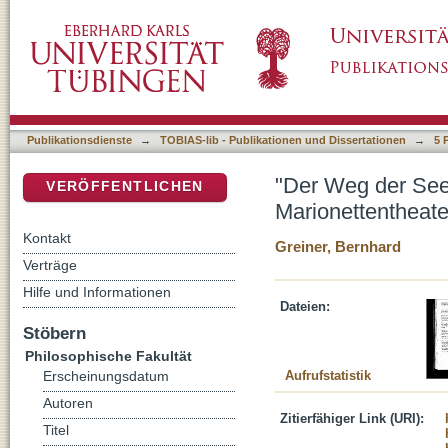
"Der Weg der Seele des Tänzers": Kleists Sch
DSpace Repositorium (Manakin basiert)
Publikationsdienste
→
TOBIAS-lib - Publikationen und Dissertationen
→
5 
"Der Weg der Seel
VERÖFFENTLICHEN
Marionettentheate
Kontakt
Greiner, Bernhard
Verträge
Hilfe und Informationen
Dateien:
Stöbern
Philosophische Fakultät
Aufrufstatistik
Erscheinungsdatum
Autoren
Zitierfähiger Link (URI):
Titel