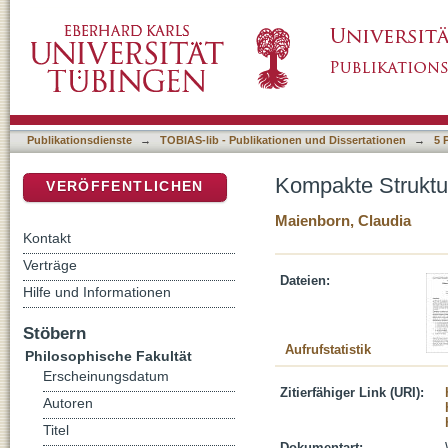
Kompakte Strukturen: direktionale PPn und n
DSpace Repositorium (Manakin basiert)
Publikationsdienste
→
TOBIAS-lib - Publikationen und Dissertationen
→
5 
Kompakte Struktur
VERÖFFENTLICHEN
Maienborn, Claudia
Kontakt
Verträge
Dateien:
Hilfe und Informationen
Stöbern
Aufrufstatistik
Philosophische Fakultät
Erscheinungsdatum
Zitierfähiger Link (URI):
Autoren
Titel
Dokumentart: