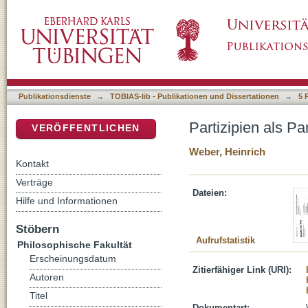
Partizipien als Partizipien, Verben und Adjekt
DSpace Repositorium (Manakin basiert)
Publikationsdienste
→
TOBIAS-lib - Publikationen und Dissertationen
→
5 
Partizipien als Pa
VERÖFFENTLICHEN
Weber, Heinrich
Kontakt
Verträge
Dateien:
Hilfe und Informationen
Stöbern
Aufrufstatistik
Philosophische Fakultät
Erscheinungsdatum
Zitierfähiger Link (URI):
Autoren
Titel
Dokumentart: