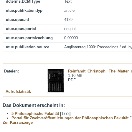
dcterms.DCMIType
Text
utue.publikation.typ
article
utue.opus.id
4129
utue.opus.portal
neuphil
utue.opus.portalzaehlung
0.00000
utue.publikation.source
Anglistentag 1999: Proceedings / ed. by
Dateien:
Reinfandt_Christoph._The_Matter_o
1.10 MB
PDF
Aufrufstatistik
Das Dokument erscheint in:
5 Philosophische Fakultät
[1773]
Portal für Zweitveröffentlichungen der Philosophischen Fakultät
[
Zur Kurzanzeige