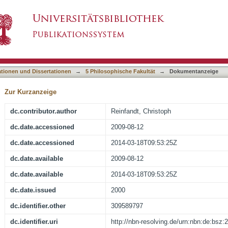
he social framing of narrative meaning
asiert)
ationen und Dissertationen
→
5 Philosophische Fakultät
→
Dokumentanzeige
Zur Kurzanzeige
dc.contributor.author
Reinfandt, Christoph
dc.date.accessioned
2009-08-12
dc.date.accessioned
2014-03-18T09:53:25Z
dc.date.available
2009-08-12
dc.date.available
2014-03-18T09:53:25Z
dc.date.issued
2000
dc.identifier.other
309589797
dc.identifier.uri
http://nbn-resolving.de/urn:nbn:de:bsz