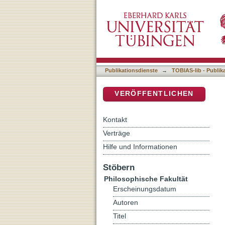
A matter of perspective: t
DSpace Repositorium (Manakin b
Publikationsdienste
→
TOBIAS-lib - Publik
VERÖFFENTLICHEN
Kontakt
Verträge
Hilfe und Informationen
Stöbern
Philosophische Fakultät
Erscheinungsdatum
Autoren
Titel