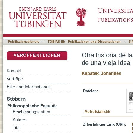
Otra historia de las lenguas iberorrománicas:
DSpace Repositorium (Manakin basiert)
Publikationsdienste
→
TOBIAS-lib - Publikationen und Dissertationen
→
5 
Otra historia de l
VERÖFFENTLICHEN
de una vieja idea
Kontakt
Kabatek, Johannes
Verträge
Hilfe und Informationen
Dateien:
Stöbern
Philosophische Fakultät
Aufrufstatistik
Erscheinungsdatum
Autoren
Zitierfähiger Link (URI):
Titel