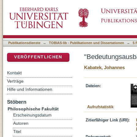
"Bedeutungsausbau" und Corpora
DSpace Repositorium (Manakin basiert)
Publikationsdienste
→
TOBIAS-lib - Publikationen und Dissertationen
→
5 
"Bedeutungsausb
VERÖFFENTLICHEN
Kabatek, Johannes
Kontakt
Verträge
Dateien:
Hilfe und Informationen
Stöbern
Aufrufstatistik
Philosophische Fakultät
Erscheinungsdatum
Zitierfähiger Link (URI):
Autoren
Titel
Dokumentart: